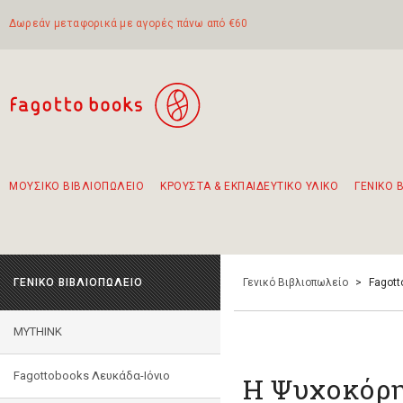
Δωρεάν μεταφορικά με αγορές πάνω από €60
ΜΟΥΣΙΚΟ ΒΙΒΛΙΟΠΩΛΕΙΟ
ΚΡΟΥΣΤΑ & ΕΚΠΑΙΔΕΥΤΙΚΟ ΥΛΙΚΟ
ΓΕΝΙΚΟ 
Προτάσεις - Σετ - Συνδυασμοί Βιβλίων
Πρωτότυποι Συνδυασμοί - Σετ δώρων για παιδιά
Για τα πρώτα μας βήματα στην κιθάρα
Το πιο διαδεδομένο σετ Boomwhackers
Περπατώντας στην παλιά πόλη της Λευκάδας
ΓΕΝΙΚΟ ΒΙΒΛΙΟΠΩΛΕΙΟ
Γενικό Βιβλιοπωλείο
>
Fagott
MYTHINK
Fagottobooks Λευκάδα-Ιόνιο
Η Ψυχοκόρη