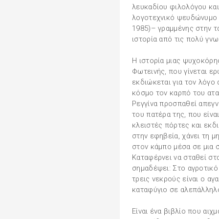
λευκαδίου φιλολόγου κα
λογοτεχνικό ψευδώνυμο 
1985)– γραμμένης στην τα
ιστορία από τις πολύ γνω
H ιστορία μιας ψυχοκόρη
Φωτεινής, που γίνεται ερ
εκδιώκεται για τον λόγο 
κόσμο τον καρπό του αταί
Ρεγγίνα προσπαθεί απεγν
του πατέρα της, που είνα
κλειστές πόρτες και εκδι
στην εφηβεία, χάνει τη μ
στον κάμπο μέσα σε μια 
Καταφέρνει να σταθεί στα
σημαδέψει: Στο αγροτικό
τρεις νεκρούς είναι ο αγ
καταφύγιο σε αλεπάλληλο
Είναι ένα βιβλίο που αιχ