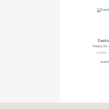
Σικελι
Τσερές Σπ.
€ 18,00
Διαθέ