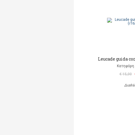
Leucade guida co
Κατηφόρη 
€ 15,00
Διαθέ