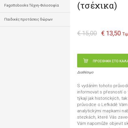
(τσέχικα)
Fagottobooks Τέχνη-Φιλοσοφία
Παιδικές προτάσεις δώρων
€ 15,00
€ 13,50
Τι
ΠΡΟΣΘΗΚΗ ΣΤΟ ΚΑΛ
Διαθέσιμο
S vydáním tohoto průvo
informovat s přesností o
týkají jak historických, 
průvodce o Lefkádě Vám 
analytickými mapkami nab
stezkách, které Vás zave
Vám napomůže objevit skr