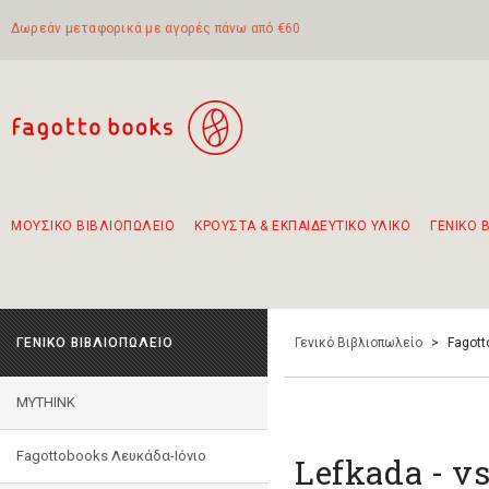
Δωρεάν μεταφορικά με αγορές πάνω από €60
ΜΟΥΣΙΚΟ ΒΙΒΛΙΟΠΩΛΕΙΟ
ΚΡΟΥΣΤΑ & ΕΚΠΑΙΔΕΥΤΙΚΟ ΥΛΙΚΟ
ΓΕΝΙΚΟ 
Προτάσεις - Σετ - Συνδυασμοί Βιβλίων
Πρωτότυποι Συνδυασμοί - Σετ δώρων για παιδιά
Για τα πρώτα μας βήματα στην κιθάρα
Το πιο διαδεδομένο σετ Boomwhackers
Περπατώντας στην παλιά πόλη της Λευκάδας
ΓΕΝΙΚΟ ΒΙΒΛΙΟΠΩΛΕΙΟ
Γενικό Βιβλιοπωλείο
>
Fagott
MYTHINK
Fagottobooks Λευκάδα-Ιόνιο
Lefkada - v