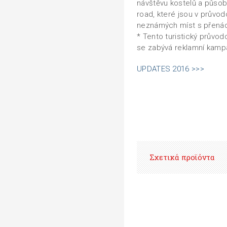
návštěvu kostelů a působi
road, které jsou v průvo
neznámých míst s přenád
* Tento turistický průvod
se zabývá reklamní kampa
UPDATES 2016 >>>
Σχετικά προϊόντα