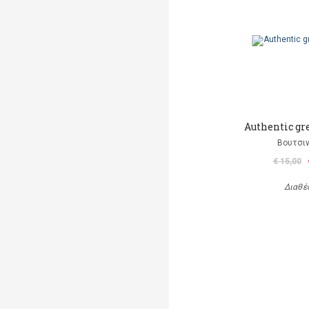
Authentic gr
Βουτσιν
€ 15,00
Διαθέ