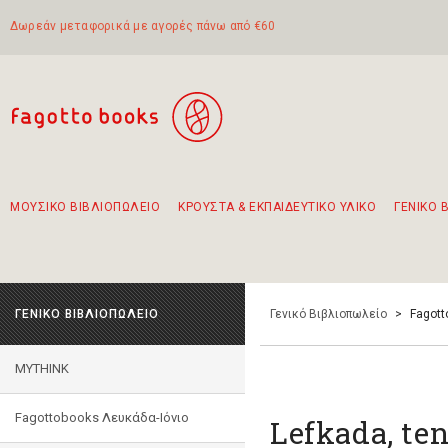
Δωρεάν μεταφορικά με αγορές πάνω από €60
ΜΟΥΣΙΚΟ ΒΙΒΛΙΟΠΩΛΕΙΟ
ΚΡΟΥΣΤΑ & ΕΚΠΑΙΔΕΥΤΙΚΟ ΥΛΙΚΟ
ΓΕΝΙΚΟ 
Προτάσεις - Σετ - Συνδυασμοί Βιβλίων
Πρωτότυποι Συνδυασμοί - Σετ δώρων για παιδιά
Για τα πρώτα μας βήματα στην κιθάρα
Το πιο διαδεδομένο σετ Boomwhackers
Περπατώντας στην παλιά πόλη της Λευκάδας
ΓΕΝΙΚΟ ΒΙΒΛΙΟΠΩΛΕΙΟ
Γενικό Βιβλιοπωλείο
>
Fagott
MYTHINK
Fagottobooks Λευκάδα-Ιόνιο
Lefkada, ten