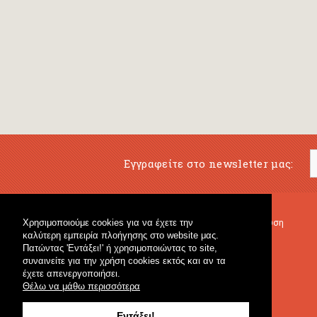
Εγγραφείτε στο newsletter μας:
Χρησιμοποιούμε cookies για να έχετε την
Μουσικό Βιβλιοπωλείο
Μουσική Εκπαίδευση
καλύτερη εμπειρία πλοήγησης στο website μας.
Κρουστά & Εκπαιδευτικό Υλικό
Fagotto Blog
Πατώντας 'Εντάξει!' ή χρησιμοποιώντας το site,
Γενικό Βιβλιοπωλείο
συναινείτε για την χρήση cookies εκτός και αν τα
έχετε απενεργοποιήσει.
Θέλω να μάθω περισσότερα
Εντάξει!