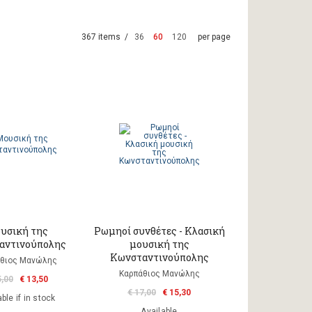
367 items /
36
60
120
per page
υσική της
Ρωμηοί συνθέτες - Κλασική
αντινούπολης
μουσική της
Κωνσταντινούπολης
θιος Μανώλης
Καρπάθιος Μανώλης
5,00
€ 13,50
€ 17,00
€ 15,30
ble if in stock
Available