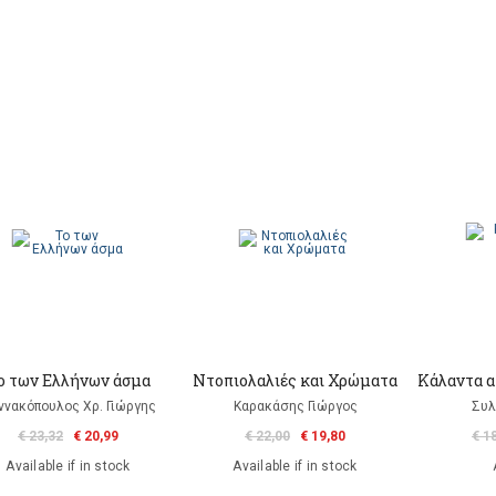
ο των Ελλήνων άσμα
Ντοπιολαλιές και Χρώματα
Κάλαντα α
αννακόπουλος Χρ. Γιώργης
Καρακάσης Γιώργος
Συλ
€ 23,32
€ 20,99
€ 22,00
€ 19,80
€ 1
Available if in stock
Available if in stock