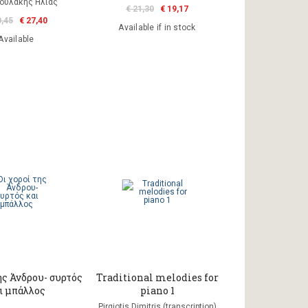
ουλάκης Ηλίας
€ 21,30
€ 19,17
0,45
€ 27,40
Available if in stock
Available
ης Άνδρου- συρτός
Traditional melodies for
ι μπάλλος
piano 1
Pirgiotis Dimitris (transcription)