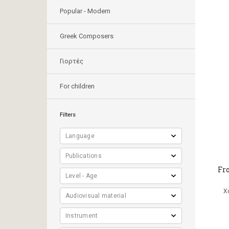
Popular - Modern
Greek Composers
Γιορτές
For children
Filters
Fr
Χ