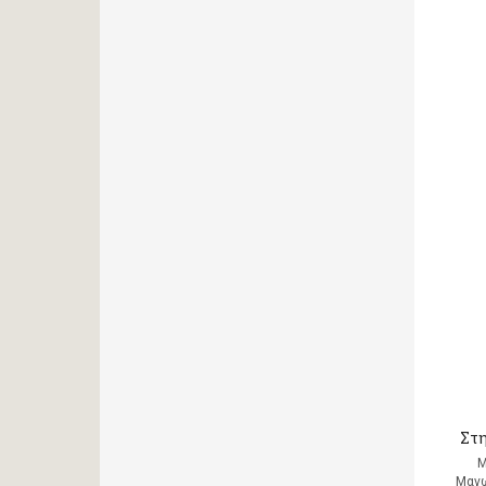
Στη
Μ
Μανω