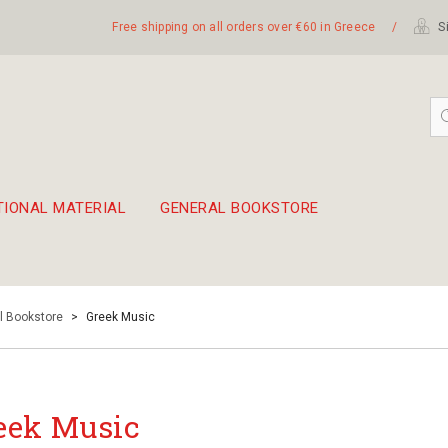
Free shipping on all orders over €60 in Greece
/
Si
TIONAL MATERIAL
GENERAL BOOKSTORE
embetika
 hand drum 45cm
l Bookstore
>
Greek Music
eek Music