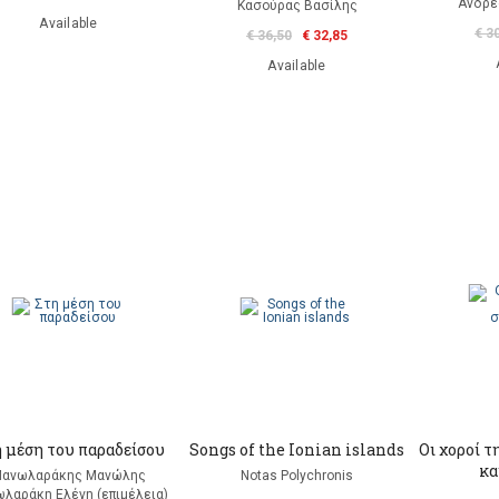
Ανδρε
Κασούρας Βασίλης
Available
€ 3
€ 36,50
€ 32,85
Available
 μέση του παραδείσου
Songs of the Ionian islands
Οι χοροί τ
κα
ανωλαράκης Μανώλης
Notas Polychronis
λαράκη Ελένη (επιμέλεια)