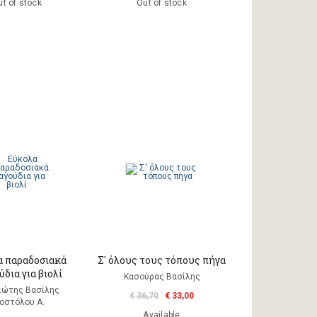
t of stock
Out of stock
 παραδοσιακά
Σ' όλους τους τόπους πήγα
δια για βιολί
Κασούρας Βασίλης
ιώτης Βασίλης
€ 36,70
€ 33,00
οστόλου Α.
Available