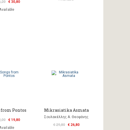
4,20
€ 30,80
Available
 from Pontos
Mikrasiatika Asmata
Σουλακέλλης Α. Θεοφάνης
2,00
€ 19,80
€ 29,80
€ 26,80
Available