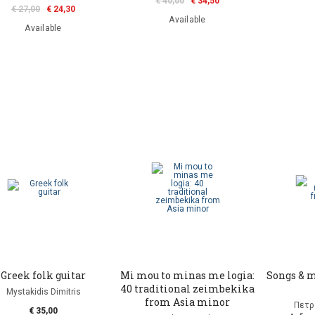
€ 40,00
€ 34,50
€ 27,00
€ 24,30
Available
Available
Greek folk guitar
Mi mou to minas me logia:
Songs & 
40 traditional zeimbekika
Mystakidis Dimitris
from Asia minor
Πετρ
€ 35,00