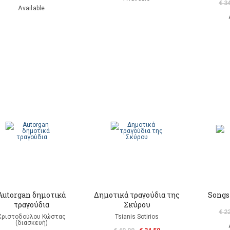
€ 3
Available
Autorgan δημοτικά
Δημοτικά τραγούδια της
Songs
τραγούδια
Σκύρου
€ 2
Χριστοδούλου Κώστας
Tsianis Sotirios
(διασκευή)