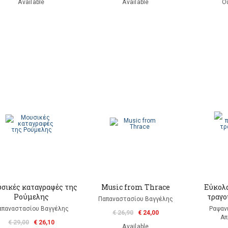
Available
Available
Ou
σικές καταγραφές της
Music from Thrace
Εύκολα
Ρούμελης
τραγού
Παπαναστασίου Βαγγέλης
απαναστασίου Βαγγέλης
Ραψαν
€ 26,90
€ 24,00
Απ
€ 29,00
€ 26,10
Available