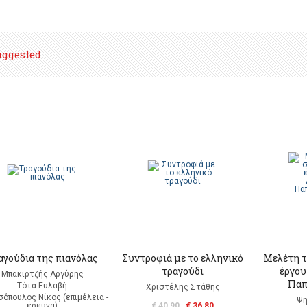
uggested
αγούδια της πιανόλας
Συντροφιά με το ελληνικό
Μελέτη τ
τραγούδι
έργου
Μπακιρτζής Αργύρης
Παπ
Τότα Ευλαβή
Χριστέλης Στάθης
σόπουλος Νίκος (επιμέλεια -
Ψη
έρευνα)
€ 40,90
€ 36,80