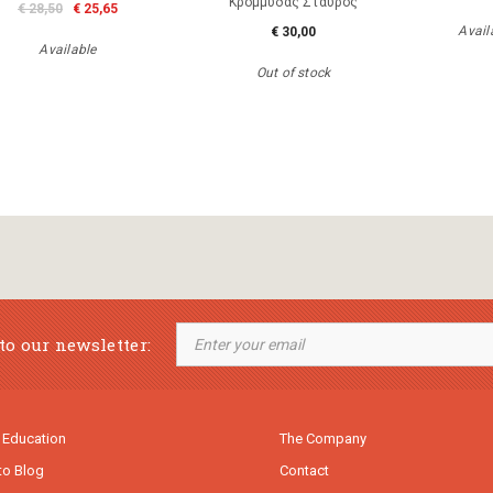
Κρομμύδας Σταύρος
€ 28,50
€ 25,65
Availa
€ 30,00
Available
Out of stock
to our newsletter:
 Education
The Company
to Blog
Contact