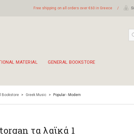
Free shipping on all orders over €60 in Greece
/
Si
TIONAL MATERIAL
GENERAL BOOKSTORE
embetika
 hand drum 45cm
l Bookstore
>
Greek Music
>
Popular - Modern
torgan τα λαϊκά 1