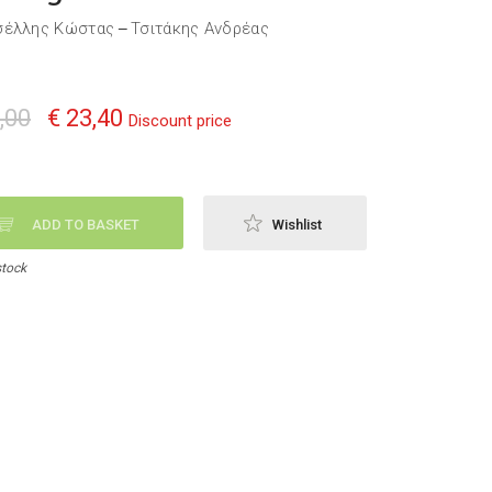
σέλλης Κώστας
Τσιτάκης Ανδρέας
—
,00
€ 23,40
Discount price
ADD TO BASKET
Wishlist
stock