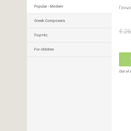
Popular - Modern
Γανω
Greek Composers
€ 26
Γιορτές
For children
Out of 