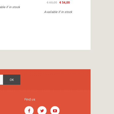
€ 60,00
€ 54,00
ble if in stock
Available if in stock
OK
Find us