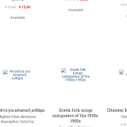
€ 1
€ 14,00
€ 12,60
Available
Available
έτα για κλασική κιθάρα
Greek folk songs
Πλέσσας Μ
composers of the 1930s-
Αρβανιτίδου Δέσποινα
Πλέ
1950s
Βερνάρδος Χρήστος
€ 6