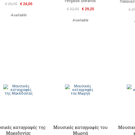
Fevgalas Stefanos
Παπανασ
€ 26,90
€ 24,00
€ 32,50
€ 29,25
€ 2
Available
Available
σικές καταγραφές της
Μουσικές καταγραφές του
Μουσικέ
Μακεδονίας
Μωρηά