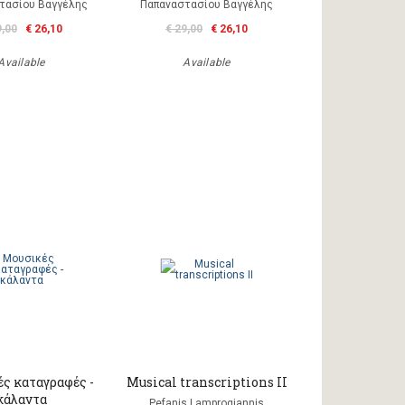
τασίου Βαγγέλης
Παπαναστασίου Βαγγέλης
9,00
€ 26,10
€ 29,00
€ 26,10
Available
Available
ς καταγραφές -
Musical transcriptions II
κάλαντα
Pefanis Lamprogiannis