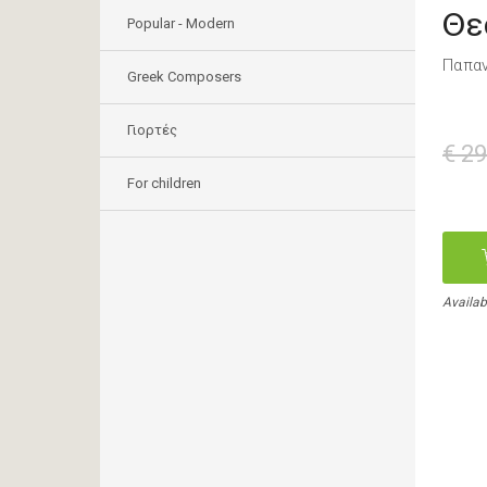
Θε
Popular - Modern
Παπαν
Greek Composers
Γιορτές
€ 29
For children
Availab