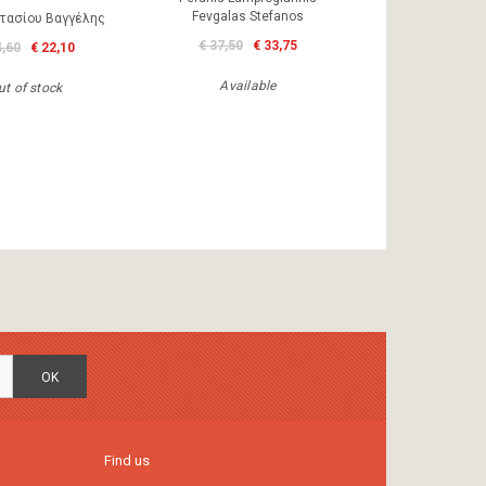
Fevgalas Stefanos
τασίου Βαγγέλης
€ 37,50
€ 33,75
4,60
€ 22,10
Available
ut of stock
OK
Find us