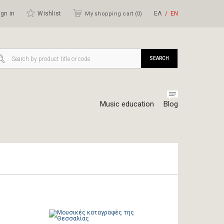
gn in
Wishlist
ΕΛ
ΕΝ
My shopping cart (
0
)
SEARCH
Music education
Blog