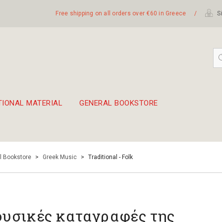
Free shipping on all orders over €60 in Greece
/
Si
TIONAL MATERIAL
GENERAL BOOKSTORE
embetika
 hand drum 45cm
l Bookstore
>
Greek Music
>
Traditional - Folk
υσικές καταγραφές της