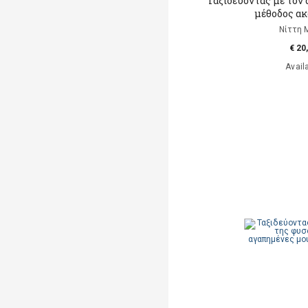
Ταξιδεύοντας με τον 
μέθοδος ακ
Νίττη 
€ 20
Avail