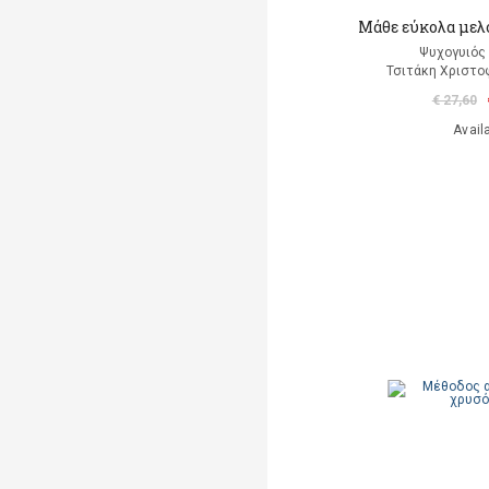
Μάθε εύκολα μελό
Ψυχογυιός
Τσιτάκη Χριστο
€ 27,60
Avail