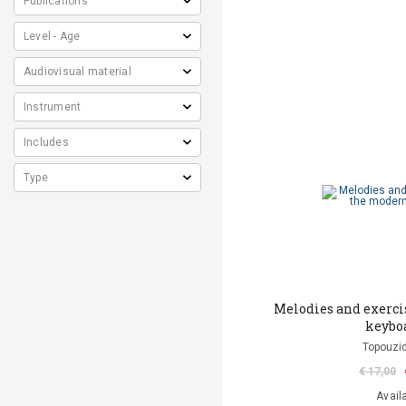
Melodies and exerci
keybo
Topouzid
€ 17,00
Avail