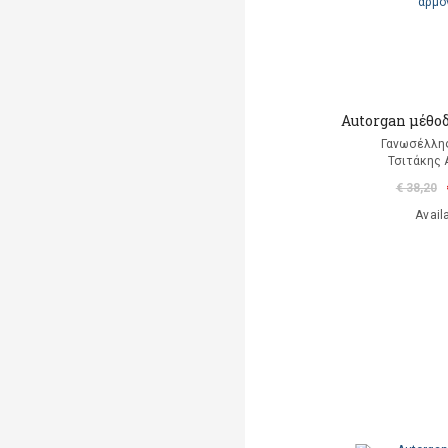
Autorgan μέθοδ
Γανωσέλλη
Τσιτάκης 
€ 38,20
Avail