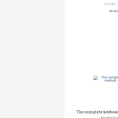
€ 31,50
Avail
The complete keyboar