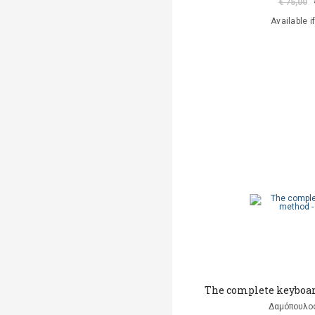
€ 75,00
Available i
The complete keyboar
Δαμόπουλο