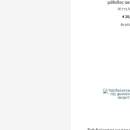
μέθοδος ακ
Νίττη 
€ 20
Avail