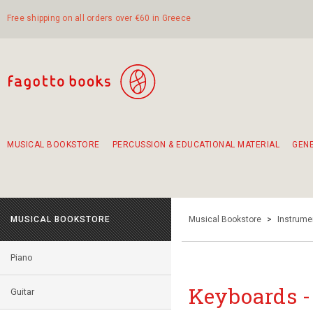
Free shipping on all orders over €60 in Greece
MUSICAL BOOKSTORE
PERCUSSION & EDUCATIONAL MATERIAL
GEN
Suggestions - Sets - Book Combinations
Educational material for exercise in rhythm
Unique combinations - Gift Sets for Kids
Smirneika and pireotika rembetika
Hand-crafted hand drum 45cm
Α Walk through Lefkada's old town
MUSICAL BOOKSTORE
Musical Bookstore
>
Instrume
Piano
Keyboards -
Guitar