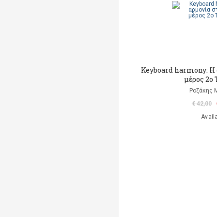
Keyboard harmony: Η 
μέρος 2ο 
Ροζάκης 
€ 42,00
Avail