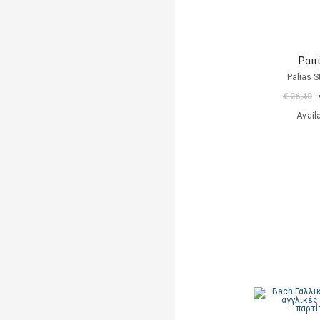
Ραπ
Palias S
€ 26,40
Avail