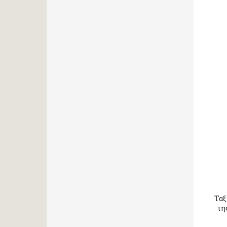
Ταξ
τη