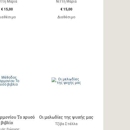
ίττη Μαρία
Νίττη Μαρία
€ 15,00
€ 15,00
ιαθέσιμο
Διαθέσιμο
ρμονίου Το χρυσό
Οι μελωδίες της ψυχής μας
βιβλίο
Τζίβα Στέλλα
ιάς Γιώργος