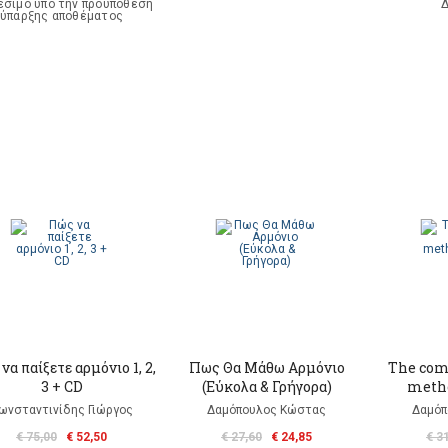
έσιμο υπό την προϋπόθεση
Δ
ύπαρξης αποθέματος
να παίξετε αρμόνιο 1, 2,
Πως Θα Mάθω Αρμόνιο
The com
3 + CD
(Εύκολα & Γρήγορα)
metho
ωνσταντινίδης Γιώργος
Δαμόπουλος Κώστας
Δαμόπ
€ 75,00
€ 52,50
€ 27,60
€ 24,85
€ 3