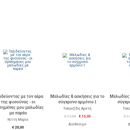
ιδεύοντας με τον αέρα
Μελωδίες & ασκήσεις για το
Μελωδίες 
της φυσούνας - οι
σύγχρονο αρμόνιο 1
σύγχρ
πημένες μου μελωδίες
Τοπουζίδη Αρετή
Τοπ
με παρέα
€ 17,00
€ 15,30
€ 1
Νίττη Μαρία
Διαθέσιμο
Δ
€ 20,00