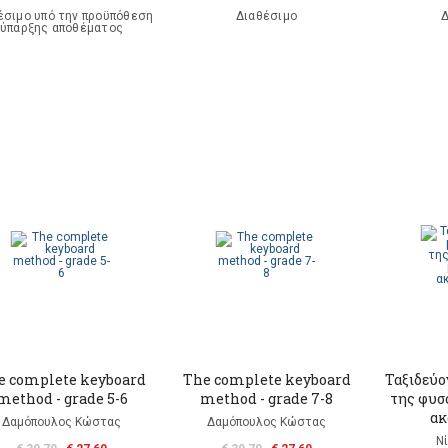
έσιμο υπό την προϋπόθεση
Διαθέσιμο
Δ
ύπαρξης αποθέματος
e complete keyboard
The complete keyboard
Ταξιδεύο
method - grade 5-6
method - grade 7-8
της φυσ
ακ
Δαμόπουλος Κώστας
Δαμόπουλος Κώστας
Ν