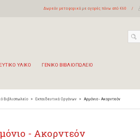
Δωρεάν μεταφορικά με αγορές πάνω από €60
/
ΕΥΤΙΚΟ ΥΛΙΚΟ
ΓΕΝΙΚΟ ΒΙΒΛΙΟΠΩΛΕΙΟ
 σετ Boomwhackers
πόλη της Λευκάδας
ό Βιβλιοπωλείο
>
Εκπαιδευτικά Οργάνων
>
Αρμόνιο - Ακορντεόν
μόνιο - Ακορντεόν