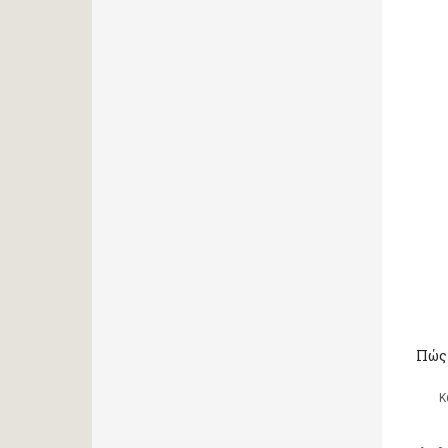
Πώς 
Κ