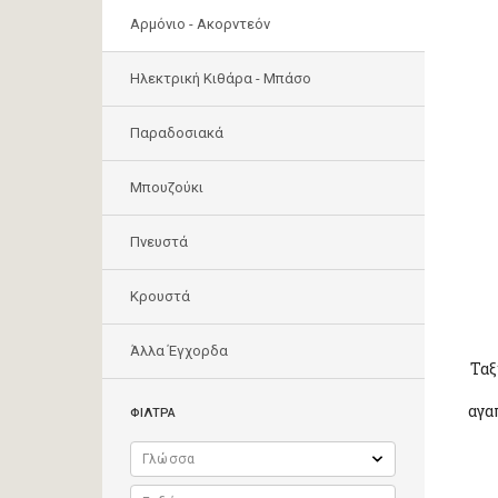
Αρμόνιο - Ακορντεόν
Ηλεκτρική Κιθάρα - Μπάσο
Παραδοσιακά
Μπουζούκι
Πνευστά
Κρουστά
Άλλα Έγχορδα
Ταξ
αγα
ΦΙΛΤΡΑ