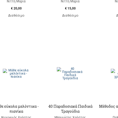
Νίττη Μαρία
Νίττη Μαρία
Ν
€ 20,00
€ 15,00
Διαθέσιμο
Διαθέσιμο
Δ
ε εύκολα μελόντικα -
40 Παραδοσιακά Παιδικά
Μέθοδος α
πιανίκα
Τραγούδια
Ψυχογυιός Χρήστος
Μπαμιώτης Χρήστος
Παλ