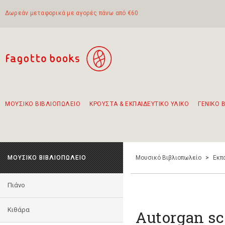
Δωρεάν μεταφορικά με αγορές πάνω από €60
ΜΟΥΣΙΚΟ ΒΙΒΛΙΟΠΩΛΕΙΟ
ΚΡΟΥΣΤΑ & ΕΚΠΑΙΔΕΥΤΙΚΟ ΥΛΙΚΟ
ΓΕΝΙΚΟ 
Προτάσεις - Σετ - Συνδυασμοί Βιβλίων
Πρωτότυποι Συνδυασμοί - Σετ δώρων για παιδιά
Για τα πρώτα μας βήματα στην κιθάρα
Το πιο διαδεδομένο σετ Boomwhackers
Περπατώντας στην παλιά πόλη της Λευκάδας
ΜΟΥΣΙΚΟ ΒΙΒΛΙΟΠΩΛΕΙΟ
Μουσικό Βιβλιοπωλείο
>
Εκπ
Πιάνο
Κιθάρα
Autorgan sch