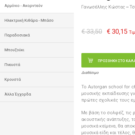
Αρμόνιο - Ακορντεόν
Γανωσέλλης Κώστας
Τσ
—
Ηλεκτρική Κιθάρα - Μπάσο
€ 33,50
€ 30,15
Τι
Παραδοσιακά
Μπουζούκι
ΠΡΟΣΘΗΚΗ ΣΤΟ ΚΑΛ
Πνευστά
Διαθέσιμο
Κρουστά
Το Autorgan school for c
μουσικής εκπαίδευσης γι
Άλλα Έγχορδα
πρώτες σχολικές τους εμ
Με βάση το σολφέζ, τις ρ
ακουστικής ανάπτυξης, τ
μουσικά κείμενα, θα απο
μουσικά είδη και τέλος, 