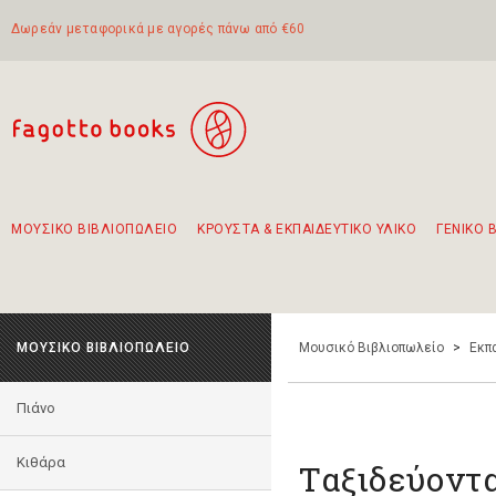
Δωρεάν μεταφορικά με αγορές πάνω από €60
ΜΟΥΣΙΚΟ ΒΙΒΛΙΟΠΩΛΕΙΟ
ΚΡΟΥΣΤΑ & ΕΚΠΑΙΔΕΥΤΙΚΟ ΥΛΙΚΟ
ΓΕΝΙΚΟ 
Προτάσεις - Σετ - Συνδυασμοί Βιβλίων
Πρωτότυποι Συνδυασμοί - Σετ δώρων για παιδιά
Για τα πρώτα μας βήματα στην κιθάρα
Το πιο διαδεδομένο σετ Boomwhackers
Περπατώντας στην παλιά πόλη της Λευκάδας
ΜΟΥΣΙΚΟ ΒΙΒΛΙΟΠΩΛΕΙΟ
Μουσικό Βιβλιοπωλείο
>
Εκπ
Πιάνο
Κιθάρα
Ταξιδεύοντα