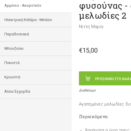
φυσούνας - 
Αρμόνιο - Ακορντεόν
μελωδίες 2
Ηλεκτρική Κιθάρα - Μπάσο
Νίττη Μαρία
Παραδοσιακά
Μπουζούκι
€15,00
Πνευστά
Κρουστά
ΠΡΟΣΘΗΚΗ ΣΤΟ ΚΑΛ
Διαθέσιμο
Άλλα Έγχορδα
Αγαπημένες μελωδίες δι
Περιεχόμενα:
Χαράματα η ώρα τρεις