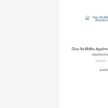
Πως Θα Mάθω Αρμόνιο
Δαμόπουλο
€ 27,60
Διαθέ