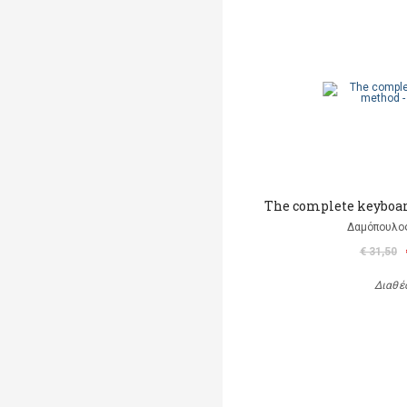
The complete keyboar
Δαμόπουλο
€ 31,50
Διαθέ