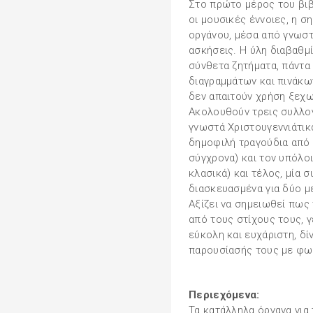
Στο πρώτο μέρος του βιβ
οι μουσικές έννοιες, η σ
οργάνου, μέσα από γνωστ
ασκήσεις. Η ύλη διαβαθμί
σύνθετα ζητήματα, πάντα
διαγραμμάτων και πινάκ
δεν απαιτούν χρήση ξεχω
Ακολουθούν τρεις συλλογ
γνωστά Χριστουγεννιάτικα
δημοφιλή τραγούδια από 
σύγχρονα) και τον υπόλο
κλασικά) και τέλος, μία 
διασκευασμένα για δύο με
Αξίζει να σημειωθεί πως
από τους στίχους τους, 
εύκολη και ευχάριστη, δ
παρουσίασής τους με φω
Περιεχόμενα:
Τα κατάλληλα όργανα για 