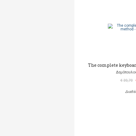
The complete keyboar
Δαμόπουλο
€ 30,70
Διαθέ