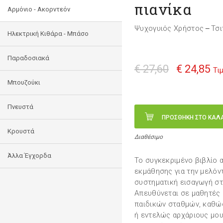
πιανίκα
Αρμόνιο - Ακορντεόν
Ψυχογυιός Χρήστος
Τσι
—
Ηλεκτρική Κιθάρα - Μπάσο
Παραδοσιακά
€ 27,60
€ 24,85
Τι
Μπουζούκι
Πνευστά
ΠΡΟΣΘΗΚΗ ΣΤΟ ΚΑΛ
Κρουστά
Διαθέσιμο
Άλλα Έγχορδα
Το συγκεκριμένο βιβλίο
εκμάθησης για την μελόντι
συστηματική εισαγωγή στ
Απευθύνεται σε μαθητές 
παιδικών σταθμών, καθώς
ή εντελώς αρχάριους μου