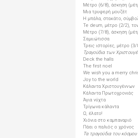
Μέτρο (6/8), άσκηση (μέτ
Μια τρυφερή μουζέτ
Η μπάλα, στακάτο, σύμβολα
Te deum, μέτρο (2/2), το
Μέτρο (7/8), άσκηση (μέτ
Σαμιιώτισσα
Τρεις ιστορίες, μέτρο (3
Τραγούδια των Χριστουγ
Deck the halls
The first noel
We wish you a merry chr
Joy to the world
Κάλαντα Χριστουγέννων
Κάλαντα Πρωτοχρονιάς
Άγια νύχτα
Τρίγωνα κάλαντα
Ω, έλατο!
Χιόνια στο καμπαναριό
Πάει ο παλιός ο χρόνος
Τα τραγούδια του κόσμου