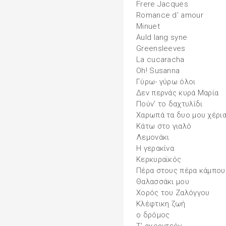
Frere Jacques
Romance d' amour
Minuet
Auld lang syne
Greensleeves
La cucaracha
Oh! Susanna
Γύρω- γύρω όλοι
Δεν περνάς κυρά Μαρία
Πούν' το δαχτυλίδι
Χαρωπά τα δυο μου χέρι
Κάτω στο γιαλό
Λεμονάκι
Η γερακίνα
Κερκυραϊκός
Πέρα στους πέρα κάμπου
Θαλασσάκι μου
Χορός του Ζαλόγγου
Κλέφτικη ζωή
ο δρόμος