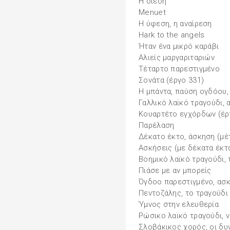
Η δίεση
Menuet
Η ύφεση, η αναίρεση
Hark to the angels
Ήταν ένα μικρό καράβι
Αλιείς μαργαριταριών
Τέταρτο παρεστιγμένο
Σονάτα (έργο 331)
Η μπάντα, παύση ογδόου,
Γαλλικό λαϊκό τραγούδι,
Κουαρτέτο εγχόρδων (έργ
Παρέλαση
Δέκατο έκτο, άσκηση (μέ
Ασκήσεις (με δέκατα έκτα
Βοημικό λαϊκό τραγούδι, 
Πιάσε με αν μπορείς
Όγδοο παρεστιγμένο, ασκ
Πεντοζάλης, το τραγούδι
Ύμνος στην ελευθερία
Ρώσικο λαϊκό τραγούδι, 
Σλοβάκικος χορός, οι δυ