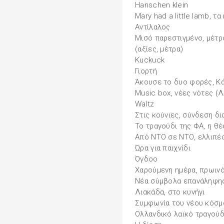
Hanschen klein
Mary had a little lamb, τα
Αντίλαλος
Μισό παρεστιγμένο, μέτρ
(αξίες, μέτρα)
Kuckuck
Γιορτή
Άκουσε το δυο φορές, Κ
Music box, νέες νότες (Λ
Waltz
Στις κούνιες, σύνδεση δι
Το τραγούδι της ΦΑ, η θ
Από ΝΤΟ σε ΝΤΟ, ελλιπέ
Ώρα για παιχνίδι
Όγδοο
Χαρούμενη ημέρα, πρωιν
Νέα σύμβολα επανάληψης,
Λιακάδα, στο κυνήγι
Συμφωνία του νέου κόσμ
Ολλανδικό λαϊκό τραγού