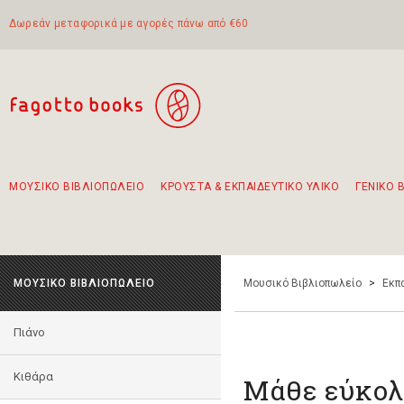
Δωρεάν μεταφορικά με αγορές πάνω από €60
ΜΟΥΣΙΚΟ ΒΙΒΛΙΟΠΩΛΕΙΟ
ΚΡΟΥΣΤΑ & ΕΚΠΑΙΔΕΥΤΙΚΟ ΥΛΙΚΟ
ΓΕΝΙΚΟ 
Προτάσεις - Σετ - Συνδυασμοί Βιβλίων
Πρωτότυποι Συνδυασμοί - Σετ δώρων για παιδιά
Για τα πρώτα μας βήματα στην κιθάρα
Το πιο διαδεδομένο σετ Boomwhackers
Περπατώντας στην παλιά πόλη της Λευκάδας
ΜΟΥΣΙΚΟ ΒΙΒΛΙΟΠΩΛΕΙΟ
Μουσικό Βιβλιοπωλείο
>
Εκπ
Πιάνο
Κιθάρα
Μάθε εύκολ