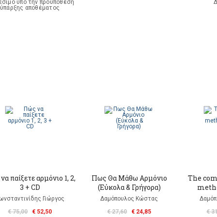
έσιμο υπό την προϋπόθεση
Δ
ύπαρξης αποθέματος
να παίξετε αρμόνιο 1, 2,
Πως Θα Mάθω Αρμόνιο
The com
3 + CD
(Εύκολα & Γρήγορα)
metho
ωνσταντινίδης Γιώργος
Δαμόπουλος Κώστας
Δαμόπ
€ 75,00
€ 52,50
€ 27,60
€ 24,85
€ 3