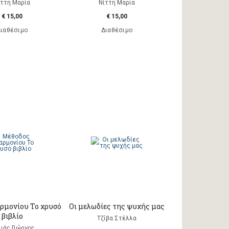
ίττη Μαρία
Νίττη Μαρία
€ 15,00
€ 15,00
ιαθέσιμο
Διαθέσιμο
ρμονίου Το χρυσό
Οι μελωδίες της ψυχής μας
βιβλίο
Τζίβα Στέλλα
ιάς Γιώργος