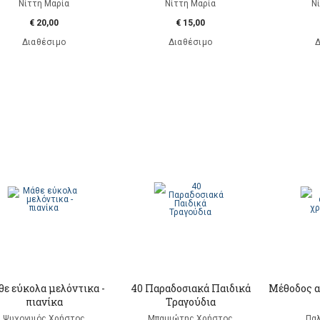
Νίττη Μαρία
Νίττη Μαρία
Ν
€ 20,00
€ 15,00
Διαθέσιμο
Διαθέσιμο
Δ
ε εύκολα μελόντικα -
40 Παραδοσιακά Παιδικά
Μέθοδος α
πιανίκα
Τραγούδια
Ψυχογυιός Χρήστος
Μπαμιώτης Χρήστος
Παλ