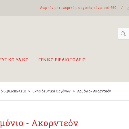
Δωρεάν μεταφορικά με αγορές πάνω από €60
/
ΕΥΤΙΚΟ ΥΛΙΚΟ
ΓΕΝΙΚΟ ΒΙΒΛΙΟΠΩΛΕΙΟ
 σετ Boomwhackers
πόλη της Λευκάδας
ό Βιβλιοπωλείο
>
Εκπαιδευτικά Οργάνων
>
Αρμόνιο - Ακορντεόν
μόνιο - Ακορντεόν