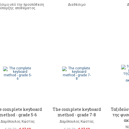
έσιμο υπό την προϋπόθεση
Διαθέσιμο
Δ
ύπαρξης αποθέματος
e complete keyboard
The complete keyboard
Ταξιδεύο
method - grade 5-6
method - grade 7-8
της φυσ
ακ
Δαμόπουλος Κώστας
Δαμόπουλος Κώστας
Ν