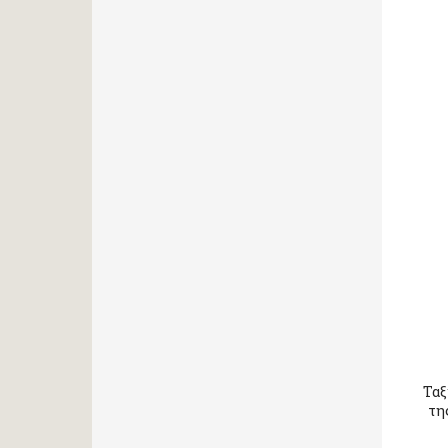
Ταξ
τη