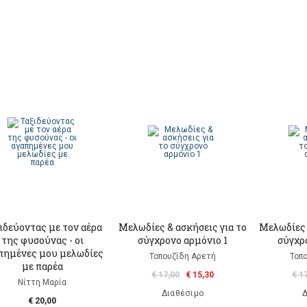
ιδεύοντας με τον αέρα
Μελωδίες & ασκήσεις για το
Μελωδίες 
της φυσούνας - οι
σύγχρονο αρμόνιο 1
σύγχρ
πημένες μου μελωδίες
Τοπουζίδη Αρετή
Τοπ
με παρέα
€ 17,00
€ 15,30
€ 1
Νίττη Μαρία
Διαθέσιμο
Δ
€ 20,00