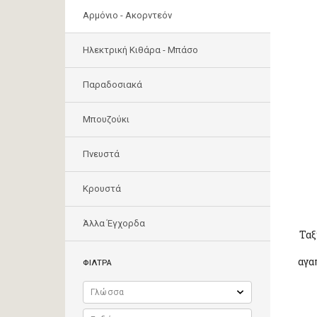
Αρμόνιο - Ακορντεόν
Ηλεκτρική Κιθάρα - Μπάσο
Παραδοσιακά
Μπουζούκι
Πνευστά
Κρουστά
Άλλα Έγχορδα
Ταξ
αγα
ΦΙΛΤΡΑ