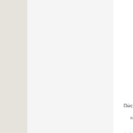
Πώς 
Κ