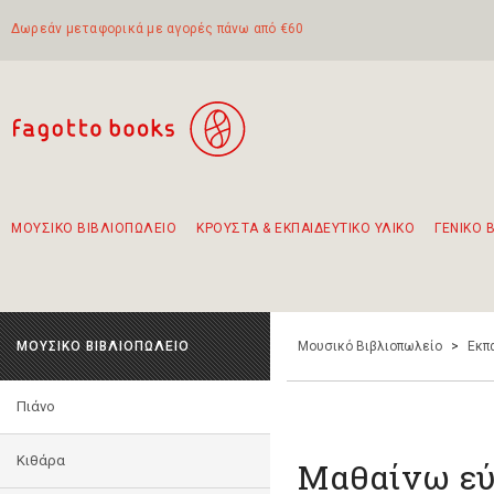
Δωρεάν μεταφορικά με αγορές πάνω από €60
ΜΟΥΣΙΚΟ ΒΙΒΛΙΟΠΩΛΕΙΟ
ΚΡΟΥΣΤΑ & ΕΚΠΑΙΔΕΥΤΙΚΟ ΥΛΙΚΟ
ΓΕΝΙΚΟ 
Προτάσεις - Σετ - Συνδυασμοί Βιβλίων
Πρωτότυποι Συνδυασμοί - Σετ δώρων για παιδιά
Για τα πρώτα μας βήματα στην κιθάρα
Το πιο διαδεδομένο σετ Boomwhackers
Περπατώντας στην παλιά πόλη της Λευκάδας
ΜΟΥΣΙΚΟ ΒΙΒΛΙΟΠΩΛΕΙΟ
Μουσικό Βιβλιοπωλείο
>
Εκπ
Πιάνο
Κιθάρα
Μαθαίνω εύ