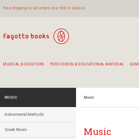
Free shipping on all orders over €60 in Greece
MUSICAL BOOKSTORE
PERCUSSION & EDUCATIONAL MATERIAL
GEN
Suggestions - Sets - Book Combinations
Educational material for exercise in rhythm
Unique combinations - Gift Sets for Kids
Smirneika and pireotika rembetika
Hand-crafted hand drum 45cm
Α Walk through Lefkada's old town
MUSIC
Music
Instrumental Methods
Music
Greek Music