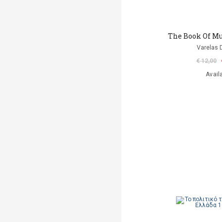
The Book Of Mu
Varelas D
€ 12,00
Avail