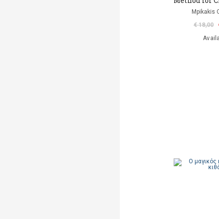
Method for C
Mpikakis 
€ 18,00
Avail