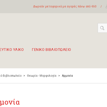
Δωρεάν μεταφορικά με αγορές πάνω από €60
/
ΕΥΤΙΚΟ ΥΛΙΚΟ
ΓΕΝΙΚΟ ΒΙΒΛΙΟΠΩΛΕΙΟ
 σετ Boomwhackers
πόλη της Λευκάδας
ό Βιβλιοπωλείο
>
Θεωρία - Μορφολογία
>
Αρμονία
μονία