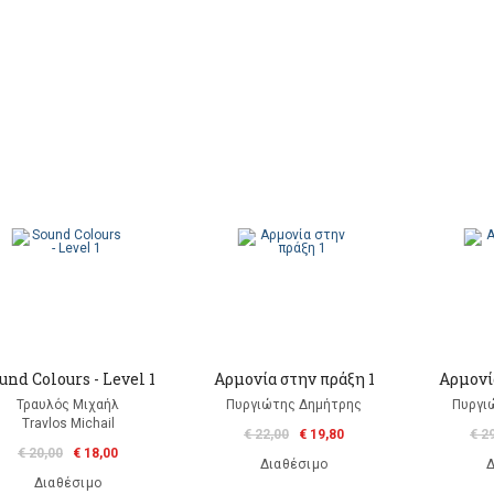
und Colours - Level 1
Αρμονία στην πράξη 1
Αρμονί
Τραυλός Μιχαήλ
Πυργιώτης Δημήτρης
Πυργι
Travlos Michail
€ 22,00
€ 19,80
€ 2
€ 20,00
€ 18,00
Διαθέσιμο
Δ
Διαθέσιμο