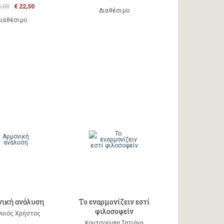
5,00
€ 22,50
Διαθέσιμο
ιαθέσιμο
ική ανάλυση
Το εναρμονίζειν εστί
φιλοσοφείν
υιός Χρήστος
Κουτσούμπα Τατιάνα