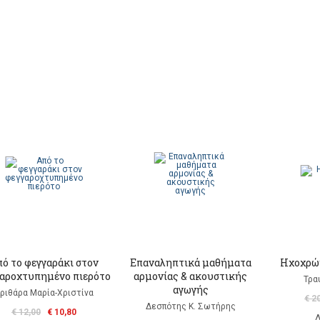
ό το φεγγαράκι στον
Επαναληπτικά μαθήματα
Ηχοχρώμ
αροχτυπημένο πιερότο
αρμονίας & ακουστικής
Τρα
αγωγής
ριθάρα Μαρία-Χριστίνα
€ 2
Δεσπότης Κ. Σωτήρης
€ 12,00
€ 10,80
Δ