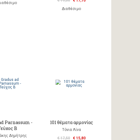
€ 19,00
€ 17,10
ιαθέσιμο
Διαθέσιμο
ad Parnassum -
101 θέματα αρμονίας
Τεύχος Β
Τόνια Λίνα
άκης Δημήτρης
€ 17,50
€ 15,80