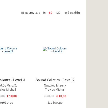
86 προϊόντα /
36
60
120
ανά σελίδα
lours - Level 3
Sound Colours - Level 2
υλός Μιχαήλ
Τραυλός Μιχαήλ
vlos Michail
Travlos Michail
0,00
€ 18,00
€ 20,00
€ 18,00
ιαθέσιμο
Διαθέσιμο