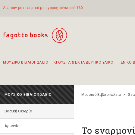
Δωρεάν μεταφορικά με αγορές πάνω από €60
ΜΟΥΣΙΚΟ ΒΙΒΛΙΟΠΩΛΕΙΟ
ΚΡΟΥΣΤΑ & ΕΚΠΑΙΔΕΥΤΙΚΟ ΥΛΙΚΟ
ΓΕΝΙΚΟ 
Προτάσεις - Σετ - Συνδυασμοί Βιβλίων
Πρωτότυποι Συνδυασμοί - Σετ δώρων για παιδιά
Για τα πρώτα μας βήματα στην κιθάρα
Το πιο διαδεδομένο σετ Boomwhackers
Περπατώντας στην παλιά πόλη της Λευκάδας
ΜΟΥΣΙΚΟ ΒΙΒΛΙΟΠΩΛΕΙΟ
Μουσικό Βιβλιοπωλείο
>
Θεω
Βασική Θεωρία
Αρμονία
Το εναρμονί