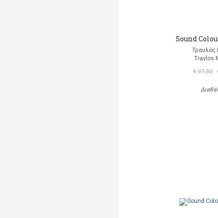
Sound Colour
Τραυλός 
Travlos 
€ 37,50
Διαθέ