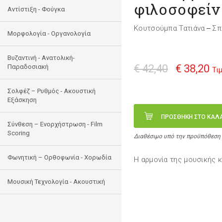
φιλοσοφείν
Αντίστιξη - Φούγκα
Κουτσούμπα Τατιάνα
Σπ
—
Μορφολογία - Οργανολογία
Bυζαντινή - Ανατολική-
€ 42,40
€ 38,20
Παραδοσιακή
Τι
Σολφέζ – Ρυθμός - Ακουστική
Εξάσκηση
ΠΡΟΣΘΗΚΗ ΣΤΟ ΚΑΛ
Σύνθεση – Ενορχήστρωση - Film
Scoring
Διαθέσιμο υπό την προϋπόθεση
Φωνητική – Ορθοφωνία - Χορωδία
Η αρμονία της μουσικής 
Μουσική Τεχνολογία - Ακουστική