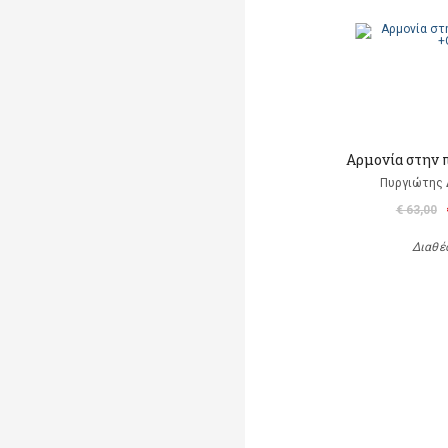
Αρμονία στην π
Πυργιώτης
€ 63,00
Διαθέ