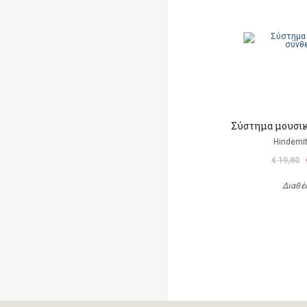
Σύστημα μουσικ
Hindemit
€ 19,80
Διαθέ