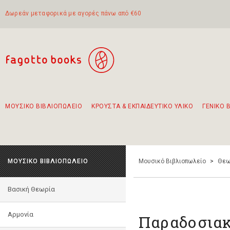
Δωρεάν μεταφορικά με αγορές πάνω από €60
ΜΟΥΣΙΚΟ ΒΙΒΛΙΟΠΩΛΕΙΟ
ΚΡΟΥΣΤΑ & ΕΚΠΑΙΔΕΥΤΙΚΟ ΥΛΙΚΟ
ΓΕΝΙΚΟ 
Προτάσεις - Σετ - Συνδυασμοί Βιβλίων
Πρωτότυποι Συνδυασμοί - Σετ δώρων για παιδιά
Για τα πρώτα μας βήματα στην κιθάρα
Το πιο διαδεδομένο σετ Boomwhackers
Περπατώντας στην παλιά πόλη της Λευκάδας
ΜΟΥΣΙΚΟ ΒΙΒΛΙΟΠΩΛΕΙΟ
Μουσικό Βιβλιοπωλείο
>
Θεω
Βασική Θεωρία
Αρμονία
Παραδοσιακ