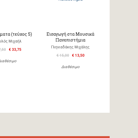
ατα (τεύχος 5)
Εισαγωγή στα Μουσικά
Πανεπιστήμια
υλός Μιχαήλ
Γληνιαδάκης Μιχάλης
7,50
€ 33,75
€ 15,00
€ 13,50
Διαθέσιμο
Διαθέσιμο