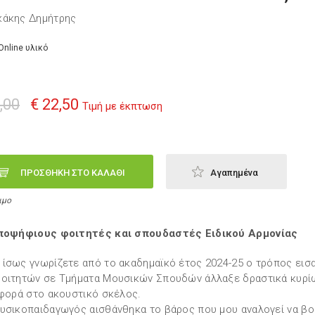
κάκης Δημήτρης
Online υλικό
,00
€ 22,50
Τιμή με έκπτωση
ΠΡΟΣΘΗΚΗ ΣΤΟ ΚΑΛΑΘΙ
Αγαπημένα
ιμο
υποψήφιους φοιτητές και σπουδαστές Ειδικού Αρμονίας
ίσως γνωρίζετε από το ακαδημαϊκό έτος 2024-25 ο τρόπος εισ
οιτητών σε Τμήματα Μουσικών Σπουδών άλλαξε δραστικά κυρί
αφορά στο ακουστικό σκέλος.
υσικοπαιδαγωγός αισθάνθηκα το βάρος που μου αναλογεί να β