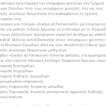
καλύτερη προετοιμασία των υποψηφίων φοιτητών στα Τμήματα
κών Σπουδών τόσο τους υποψήφιους φοιτητές, όσο και τους
ητές ανωτέρων θεωρητικών που αναλαμβάνουν τη σχετική
οιμασία τους.
ινούργιο μου πόνημα» «Gradus ad Parnassum[ ]» για υποψήφιου
τές και μαθητές Ειδικού Αρμονίας σε συνδυασμό με το «Εγχειρί
τικών Δεξιοτήτων» προσφέρουν σημαντικό βοήθημα ως μέθοδ
καλίας αλλά και αυτοδιδασκαλίας στους υποψήφιους φοιτητές 
τα Μουσικών Σπουδών, αλλά και τους σπουδαστές Ειδικού αρμο
ητές Ανωτέρων Θεωρητικών μαθημάτων.
ιβλίο «Gradus ad Parnassum» δίδονται ασκήσεις στα ερωτήματ
ται στην ενότητα «Μουσική Αντίληψη, Θεωρία και Αρμονία» όπως
γνώριση διαστημάτων
γνώριση συγχορδιών
γνώριση διαδοχής συγχορδιών
μικομελωδική υπαγόρευση
ήσεις εναρμόνισης δοσμένης μελωδίας
ήσεις δημιουργίας πτωτικής-μετατροπικής αρμονικής διαδοχής
ονική ανάλυση