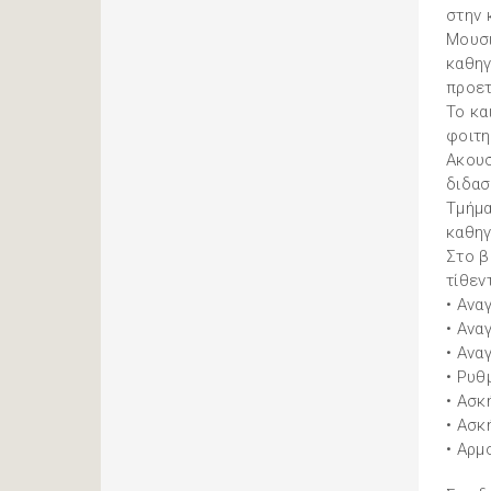
στην 
Μουσι
καθηγ
προετ
Το κα
φοιτη
Ακουσ
διδασ
Τμήμα
καθηγ
Στο β
τίθεν
• Ανα
• Ανα
• Ανα
• Ρυθ
• Ασκ
• Ασκ
• Αρμ