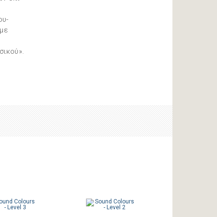
ου-
 με
σικού».