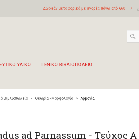
Δωρεάν μεταφορικά με αγορές πάνω από €60
/
ΕΥΤΙΚΟ ΥΛΙΚΟ
ΓΕΝΙΚΟ ΒΙΒΛΙΟΠΩΛΕΙΟ
 σετ Boomwhackers
πόλη της Λευκάδας
ό Βιβλιοπωλείο
>
Θεωρία - Μορφολογία
>
Αρμονία
adus ad Parnassum - Τεύχος Α