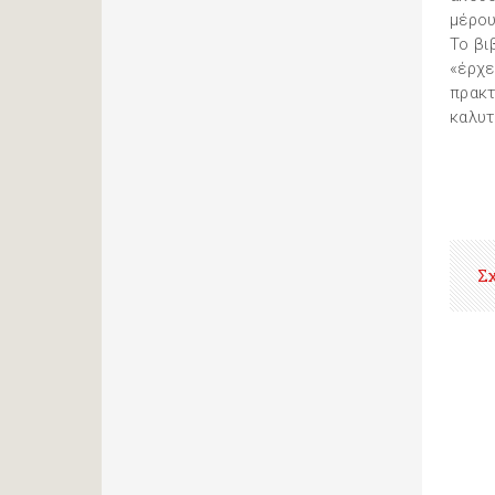
μέρου
Το βι
«έρχε
πρακτ
καλυτ
Σ