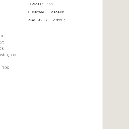
ΣΕΛΙΔΕΣ
168
ΕΞΩΦΥΛΛΟ
ΜΑΛΑΚΟ
ΔΙΑΣΤΑΣΕΙΣ
21X29.7
ς
διο
ος
σε
νίας και
α που
: