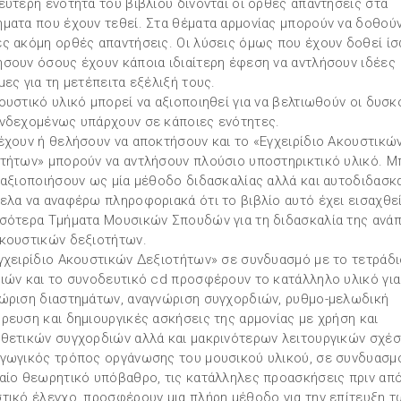
εύτερη ενότητα του βιβλίου δίνονται οι ορθές απαντήσεις στα
ματα που έχουν τεθεί. Στα θέματα αρμονίας μπορούν να δοθού
ς ακόμη ορθές απαντήσεις. Οι λύσεις όμως που έχουν δοθεί ί
σουν όσους έχουν κάποια ιδιαίτερη έφεση να αντλήσουν ιδέες
μες για τη μετέπειτα εξέλιξή τους.
ουστικό υλικό μπορεί να αξιοποιηθεί για να βελτιωθούν οι δυσκ
νδεχομένως υπάρχουν σε κάποιες ενότητες.
έχουν ή θελήσουν να αποκτήσουν και το «Εγχειρίδιο Ακουστικώ
τήτων» μπορούν να αντλήσουν πλούσιο υποστηρικτικό υλικό. 
 αξιοποιήσουν ως μία μέθοδο διδασκαλίας αλλά και αυτοδιδασκα
ελα να αναφέρω πληροφοριακά ότι το βιβλίο αυτό έχει εισαχθε
σότερα Τμήματα Μουσικών Σπουδών για τη διδασκαλία της ανά
κουστικών δεξιοτήτων.
γχειρίδιο Ακουστικών Δεξιοτήτων» σε συνδυασμό με το τετράδι
ιών και το συνοδευτικό cd προσφέρουν το κατάλληλο υλικό για
ώριση διαστημάτων, αναγνώριση συγχορδιών, ρυθμο-μελωδική
ρευση και δημιουργικές ασκήσεις της αρμονίας με χρήση και
θετικών συγχορδιών αλλά και μακρινότερων λειτουργικών σχέ
γωγικός τρόπος οργάνωσης του μουσικού υλικού, σε συνδυασμ
αίο θεωρητικό υπόβαθρο, τις κατάλληλες προασκήσεις πριν από
τικό έλεγχο, προσφέρουν μια πλήρη μέθοδο για την επίτευξη τ