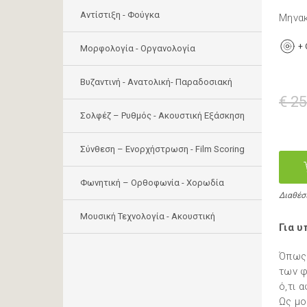
Αντίστιξη - Φούγκα
Μηνα
+
Μορφολογία - Οργανολογία
Bυζαντινή - Ανατολική- Παραδοσιακή
€ 25
Σολφέζ – Ρυθμός - Ακουστική Εξάσκηση
Σύνθεση – Ενορχήστρωση - Film Scoring
Φωνητική – Ορθοφωνία - Χορωδία
Διαθέσ
Μουσική Τεχνολογία - Ακουστική
Για 
Όπως 
των φ
ό,τι 
Ως μο