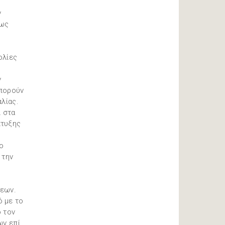
ν
σως
ολίες
ν
Μπορούν
λίας.
ί στα
πτυξης
ο
 την
σεων.
ό με το
 τον
ων επί