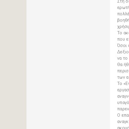
Στη δ
ερωτή
πολλέ
βοηθή
χρήσι
Το ακ
που ε
Όσοι 
Δεξιο
να το
Θα ήθ
περισ
των α
Το «Ε
εργασ
αναγν
υπαγό
παρεν
Ο επα
αναγκ
ακουσ