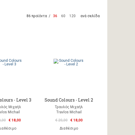
86 προϊόντα /
36
60
120
ανά σελίδα
lours - Level 3
Sound Colours - Level 2
υλός Μιχαήλ
Τραυλός Μιχαήλ
vlos Michail
Travlos Michail
0,00
€ 18,00
€ 20,00
€ 18,00
ιαθέσιμο
Διαθέσιμο