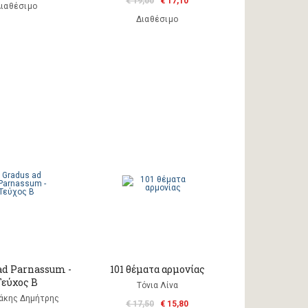
€ 19,00
€ 17,10
ιαθέσιμο
Διαθέσιμο
ad Parnassum -
101 θέματα αρμονίας
Τεύχος Β
Τόνια Λίνα
άκης Δημήτρης
€ 17,50
€ 15,80