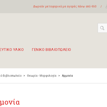
Δωρεάν μεταφορικά με αγορές πάνω από €60
/
ΕΥΤΙΚΟ ΥΛΙΚΟ
ΓΕΝΙΚΟ ΒΙΒΛΙΟΠΩΛΕΙΟ
 σετ Boomwhackers
πόλη της Λευκάδας
ό Βιβλιοπωλείο
>
Θεωρία - Μορφολογία
>
Αρμονία
μονία