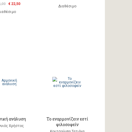
5,00
€ 22,50
Διαθέσιμο
ιαθέσιμο
ική ανάλυση
Το εναρμονίζειν εστί
φιλοσοφείν
υιός Χρήστος
Κουτσούμπα Τατιάνα