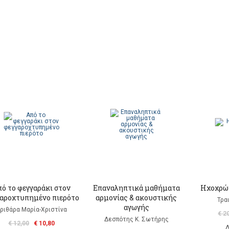
ό το φεγγαράκι στον
Επαναληπτικά μαθήματα
Ηχοχρώμ
αροχτυπημένο πιερότο
αρμονίας & ακουστικής
Τρα
αγωγής
ριθάρα Μαρία-Χριστίνα
€ 2
Δεσπότης Κ. Σωτήρης
€ 12,00
€ 10,80
Δ