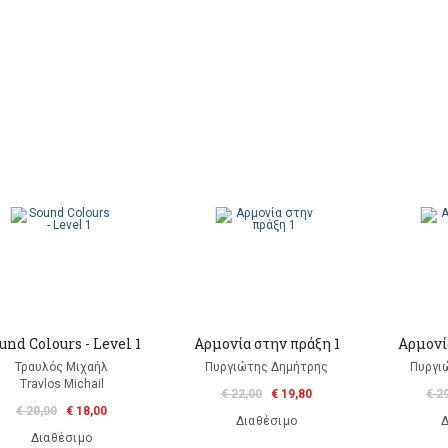
und Colours - Level 1
Αρμονία στην πράξη 1
Αρμονί
Τραυλός Μιχαήλ
Πυργιώτης Δημήτρης
Πυργι
Travlos Michail
€ 22,00
€ 19,80
€ 2
€ 20,00
€ 18,00
Διαθέσιμο
Δ
Διαθέσιμο