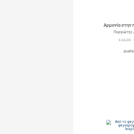
Αρμονία στην π
Πυργιώτης
€ 63,00
Διαθέ