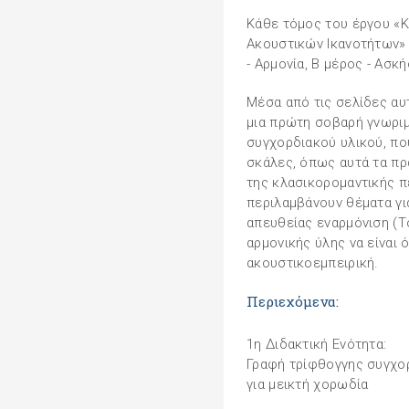
Κάθε τόμος του έργου «
Ακουστικών Ικανοτήτων» 
- Αρμονία, Β μέρος - Ασκ
Μέσα από τις σελίδες αυτ
μια πρώτη σοβαρή γνωριμ
συγχορδιακού υλικού, πο
σκάλες, όπως αυτά τα πρ
της κλασικορομαντικής π
περιλαμβάνουν θέματα για
απευθείας εναρμόνιση (Τόμ
αρμονικής ύλης να είναι 
ακουστικοεμπειρική.
Περιεχόμενα:
1η Διδακτική Ενότητα:
Γραφή τρίφθογγης συγχο
για μεικτή χορωδία