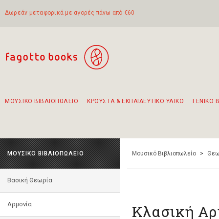
Δωρεάν μεταφορικά με αγορές πάνω από €60
ΜΟΥΣΙΚΟ ΒΙΒΛΙΟΠΩΛΕΙΟ
ΚΡΟΥΣΤΑ & ΕΚΠΑΙΔΕΥΤΙΚΟ ΥΛΙΚΟ
ΓΕΝΙΚΟ 
Προτάσεις - Σετ - Συνδυασμοί Βιβλίων
Πρωτότυποι Συνδυασμοί - Σετ δώρων για παιδιά
Για τα πρώτα μας βήματα στην κιθάρα
Το πιο διαδεδομένο σετ Boomwhackers
Περπατώντας στην παλιά πόλη της Λευκάδας
ΜΟΥΣΙΚΟ ΒΙΒΛΙΟΠΩΛΕΙΟ
Μουσικό Βιβλιοπωλείο
>
Θεω
Βασική Θεωρία
Αρμονία
Κλασική Αρ