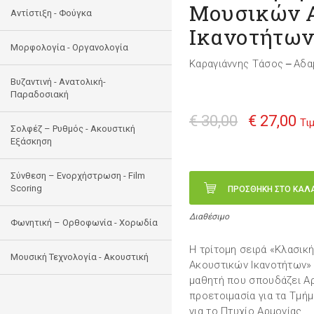
Μουσικών 
Αντίστιξη - Φούγκα
Ικανοτήτων
Μορφολογία - Οργανολογία
Καραγιάννης Τάσος
Αδα
—
Bυζαντινή - Ανατολική-
Παραδοσιακή
€ 30,00
€ 27,00
Τι
Σολφέζ – Ρυθμός - Ακουστική
Εξάσκηση
Σύνθεση – Ενορχήστρωση - Film
Scoring
ΠΡΟΣΘΗΚΗ ΣΤΟ ΚΑΛ
Διαθέσιμο
Φωνητική – Ορθοφωνία - Χορωδία
Η τρίτομη σειρά «Κλασικ
Μουσική Τεχνολογία - Ακουστική
Ακουστικών Ικανοτήτων» ε
μαθητή που σπουδάζει Αρμ
προετοιμασία για τα Τμ
για το Πτυχίο Αρμονίας.