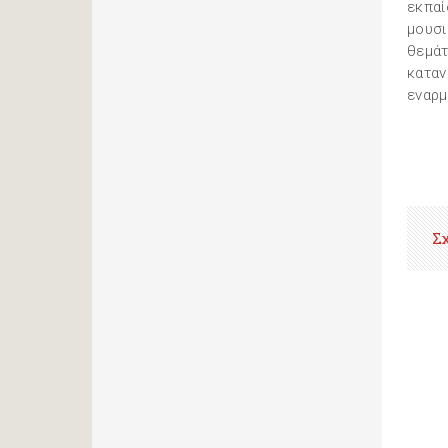
εκπαί
μουσι
θεμάτ
καταν
εναρμ
Σ