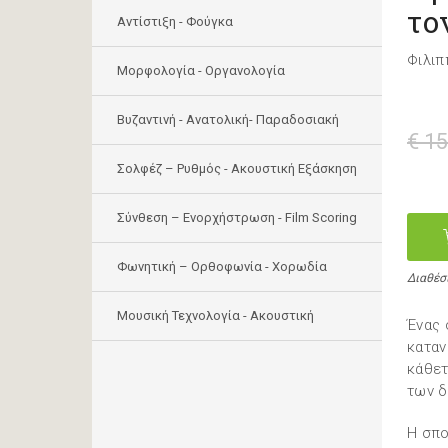
το
Αντίστιξη - Φούγκα
Φιλιπ
Μορφολογία - Οργανολογία
Bυζαντινή - Ανατολική- Παραδοσιακή
€ 15
Σολφέζ – Ρυθμός - Ακουστική Εξάσκηση
Σύνθεση – Ενορχήστρωση - Film Scoring
Φωνητική – Ορθοφωνία - Χορωδία
Διαθέσ
Μουσική Τεχνολογία - Ακουστική
Ένας 
καταν
κάθετ
των δ
Η σπο