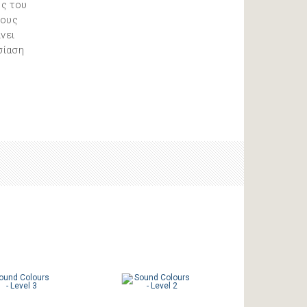
ης του
ρους
νει
σίαση