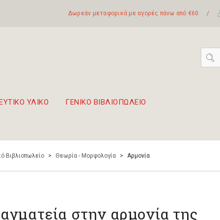
Δωρεάν μεταφορικά με αγορές πάνω από €60
/
ΕΥΤΙΚΟ ΥΛΙΚΟ
ΓΕΝΙΚΟ ΒΙΒΛΙΟΠΩΛΕΙΟ
 σετ Boomwhackers
πόλη της Λευκάδας
ό Βιβλιοπωλείο
>
Θεωρία - Μορφολογία
>
Αρμονία
αγματεία στην αρμονία της