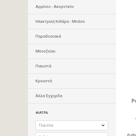
Αρμόνιο - Ακορντεόν
Ηλεκτρική Κιθάρα - Μπάσο
Παραδοσιακά
Μπουζούκι
Πνευστά
Κρουστά
Άλλα Έγχορδα
Ρυ
ΦΙΛΤΡΑ
Διαθ