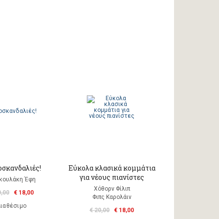
οσκανδαλιές!
Εύκολα κλασικά κομμάτια
για νέους πιανίστες
κουλάκη Έφη
Χόθορν Φίλιπ
0,00
€ 18,00
Φιπς Kαρολάιν
ιαθέσιμο
€ 20,00
€ 18,00