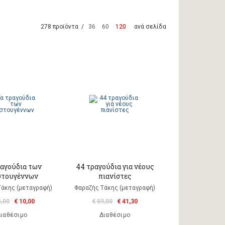
278 προϊόντα /
36
60
120
ανά σελίδα
ραγούδια των
44 τραγούδια για νέους
στουγέννων
πιανίστες
Τάκης (μεταγραφή)
Φαραζής Τάκης (μεταγραφή)
5,00
€ 10,00
€ 59,00
€ 41,30
ιαθέσιμο
Διαθέσιμο