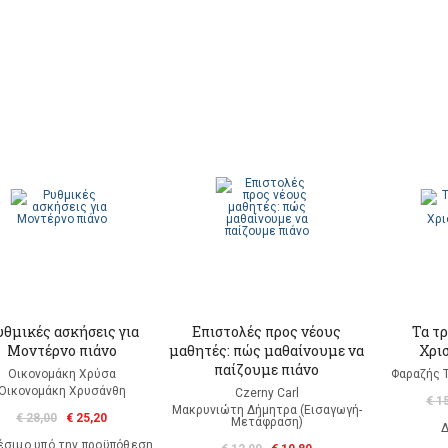
θμικές ασκήσεις για
Επιστολές προς νέους
Τα τ
Mοντέρνο πιάνο
μαθητές: πώς μαθαίνουμε να
Χρι
παίζουμε πιάνο
Οικονομάκη Χρύσα
Φαραζής 
Οικονομάκη Χρυσάνθη
Czerny Carl
€ 1
Μακρυνιώτη Δήμητρα (Εισαγωγή-
€ 28,00
€ 25,20
Μετάφραση)
Δ
έσιμο υπό την προϋπόθεση