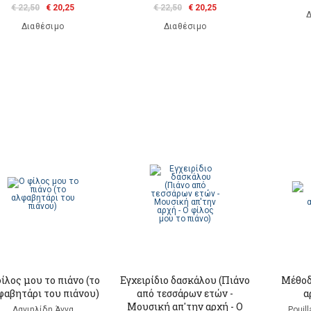
€ 22,50
€ 20,25
€ 22,50
€ 20,25
Δ
Διαθέσιμο
Διαθέσιμο
ίλος μου το πιάνο (το
Εγχειρίδιο δασκάλου (Πιάνο
Μέθοδ
φαβητάρι του πιάνου)
από τεσσάρων ετών -
α
Μουσική απ'την αρχή - Ο
Δανιηλίδη Άννα
Pouil