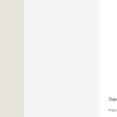
Παρα
Πυργι