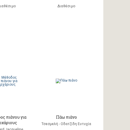
ιαθέσιμο
Διαθέσιμο
ος πιάνου για
Πάω πιάνο
ρχάριους
Τσεσμελή - Οδατζίδη Ευτυχία
lard Jacqueline