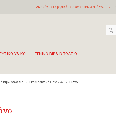
Δωρεάν μεταφορικά με αγορές πάνω από €60
/
ΕΥΤΙΚΟ ΥΛΙΚΟ
ΓΕΝΙΚΟ ΒΙΒΛΙΟΠΩΛΕΙΟ
 σετ Boomwhackers
πόλη της Λευκάδας
ό Βιβλιοπωλείο
>
Εκπαιδευτικά Οργάνων
>
Πιάνο
άνο