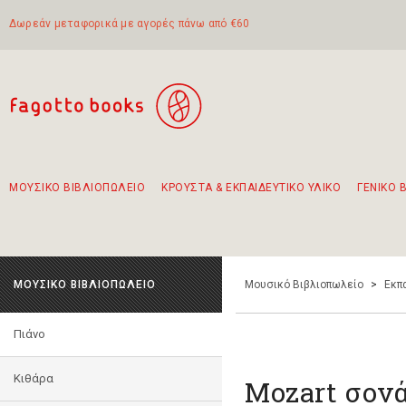
Δωρεάν μεταφορικά με αγορές πάνω από €60
ΜΟΥΣΙΚΟ ΒΙΒΛΙΟΠΩΛΕΙΟ
ΚΡΟΥΣΤΑ & ΕΚΠΑΙΔΕΥΤΙΚΟ ΥΛΙΚΟ
ΓΕΝΙΚΟ 
Προτάσεις - Σετ - Συνδυασμοί Βιβλίων
Πρωτότυποι Συνδυασμοί - Σετ δώρων για παιδιά
Για τα πρώτα μας βήματα στην κιθάρα
Το πιο διαδεδομένο σετ Boomwhackers
Περπατώντας στην παλιά πόλη της Λευκάδας
ΜΟΥΣΙΚΟ ΒΙΒΛΙΟΠΩΛΕΙΟ
Μουσικό Βιβλιοπωλείο
>
Εκπ
Πιάνο
Κιθάρα
Mozart σονά