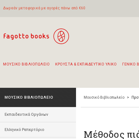
Δωρεάν μεταφορικά με αγορές πάνω από €60
ΜΟΥΣΙΚΟ ΒΙΒΛΙΟΠΩΛΕΙΟ
ΚΡΟΥΣΤΑ & ΕΚΠΑΙΔΕΥΤΙΚΟ ΥΛΙΚΟ
ΓΕΝΙΚΟ 
Προτάσεις - Σετ - Συνδυασμοί Βιβλίων
Πρωτότυποι Συνδυασμοί - Σετ δώρων για παιδιά
Για τα πρώτα μας βήματα στην κιθάρα
Το πιο διαδεδομένο σετ Boomwhackers
Περπατώντας στην παλιά πόλη της Λευκάδας
ΜΟΥΣΙΚΟ ΒΙΒΛΙΟΠΩΛΕΙΟ
Μουσικό Βιβλιοπωλείο
>
Προ
Εκπαιδευτικά Οργάνων
Ελληνικό Ρεπερτόριο
Μέθοδος πι