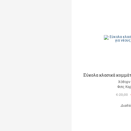
Εύκολα κλασικά κομμάτι
Χόθορν 
Φιπς Kα
€ 20,00
Διαθέ