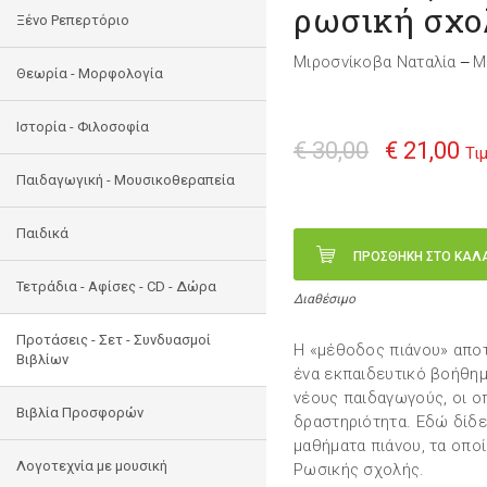
ρωσική σχολ
Ξένο Ρεπερτόριο
Μιροσνίκοβα Ναταλία
Μ
—
Θεωρία - Μορφολογία
Ιστορία - Φιλοσοφία
€ 30,00
€ 21,00
Τι
Παιδαγωγική - Μουσικοθεραπεία
Παιδικά
ΠΡΟΣΘΗΚΗ ΣΤΟ ΚΑΛ
Τετράδια - Αφίσες - CD - Δώρα
Διαθέσιμο
Προτάσεις - Σετ - Συνδυασμοί
Η «μέθοδος πιάνου» αποτε
Βιβλίων
ένα εκπαιδευτικό βοήθημα
νέους παιδαγωγούς, οι ο
Βιβλία Προσφορών
δραστηριότητα. Εδώ δίδε
μαθήματα πιάνου, τα οπο
Λογοτεχνία με μουσική
Ρωσικής σχολής.