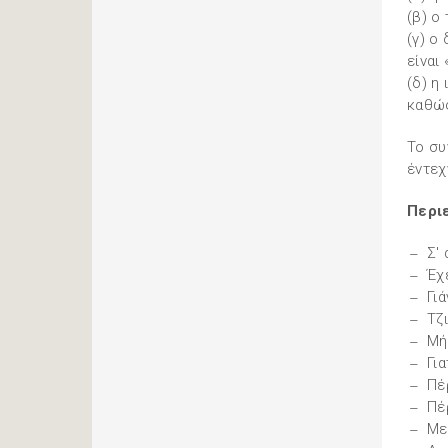
(β) ο
(γ) ο
είναι
(δ) η
καθώς
Το συ
έντεχ
Περι
Σ'
Έχ
Γι
Τζ
Μή
Για
Πέ
Πέ
Με