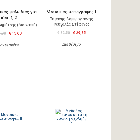
κές μελωδίες για
Μουσικές καταγραφές Ι
ιάνο 1, 2
Πεφάνης Λαμπρογιάννης
Φευγαλάς Στέφανος
Δημήτρης (διασκευή)
€ 32,50
€ 29,25
4,00
€ 15,60
Διαθέσιμο
αντλημένο