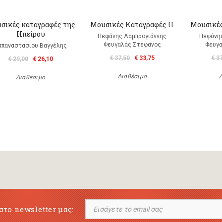
σικές καταγραφές της
Μουσικές Καταγραφές II
Μουσικές
Ηπείρου
Πεφάνης Λαμπρογιάννης
Πεφάνη
Φευγαλάς Στέφανος
Φευγα
απαναστασίου Βαγγέλης
€ 37,50
€ 33,75
€ 3
€ 29,00
€ 26,10
Διαθέσιμο
Διαθέσιμο
στο newsletter μας: