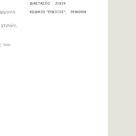
ΔΙΑΣΤΑΣΕΙΣ
21X29
αρμονία
ΚΩΔΙΚΟΣ "ΕΥΔΟΞΟΣ"
59360304
 χεριών,
ς του