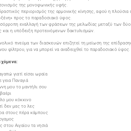
 τονισμός της μονοφωνικής υφής.
 δραστικός περιορισμός της αρμονικής κίνησης, αφού η πλούσια 
 «ξένη» προς το παραδοσιακό ύφος.
 ισόρροπη εναλλαγή των φράσεων της μελωδίας μεταξύ των δύο
 και η υπόδειξη προτεινόμενων δακτυλισμών.
νολικό πνεύμα των διασκευών επιζητεί τη μείωση της επίδραση
νου φίλτρου, για να μπορεί να αναδειχθεί το παραδοσιακό ύφος.
εχόμενα:
 αγαπώ γιατί είσαι ωραία
ε γεια Παναγιά
άννη μου το μαντήλι σου
ιβαέρι
λο μου κόκκινο
τί δεν μας το λες
ρα στους πέρα κάμπους
ργαμος
ς στου Αιγαίου τα νησιά