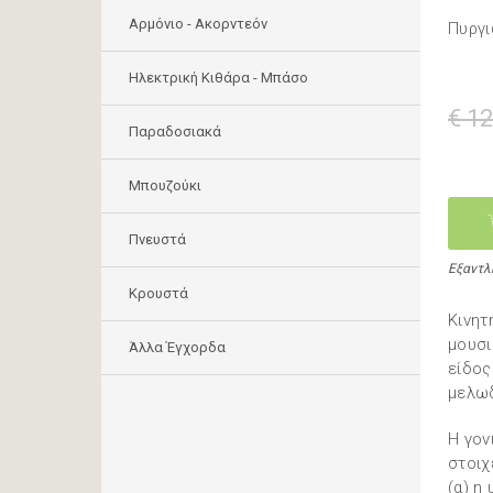
Αρμόνιο - Ακορντεόν
Πυργι
Ηλεκτρική Κιθάρα - Μπάσο
€ 12
Παραδοσιακά
Μπουζούκι
Πνευστά
Εξαντλ
Κρουστά
Κινητ
μουσι
Άλλα Έγχορδα
είδος
μελωδ
Η γον
στοιχ
(α) η