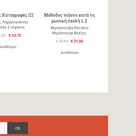
 Καταγραφές ΙΙΙ
Μέθοδος πιάνου κατά τη
ρωσική σχολή 1, 2
ς Λαμπρογιάννης
λάς Στέφανος
Μιροσνίκοβα Ναταλία
Μιρόσνικοφ Αλέξης
7,50
€ 33,75
€ 30,00
€ 21,00
Διαθέσιμο
Διαθέσιμο
OK