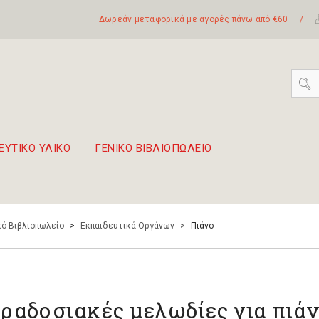
Δωρεάν μεταφορικά με αγορές πάνω από €60
/
ΕΥΤΙΚΟ ΥΛΙΚΟ
ΓΕΝΙΚΟ ΒΙΒΛΙΟΠΩΛΕΙΟ
 σετ Boomwhackers
πόλη της Λευκάδας
ό Βιβλιοπωλείο
>
Εκπαιδευτικά Οργάνων
>
Πιάνο
ραδοσιακές μελωδίες για πιάν