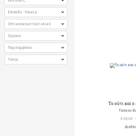
To ούτι και 
Τάσκου Β
€ 30,00
Διαθέ