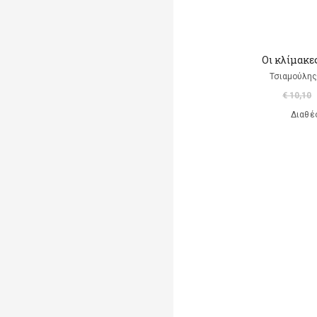
Oι κλίμακε
Τσιαμούλης
€ 10,10
Διαθέ