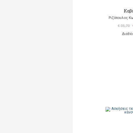
Καβ
Ριζόπουλος Κ
€ 35,70
Διαθέ