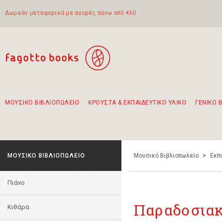
Δωρεάν μεταφορικά με αγορές πάνω από €60
ΜΟΥΣΙΚΟ ΒΙΒΛΙΟΠΩΛΕΙΟ
ΚΡΟΥΣΤΑ & ΕΚΠΑΙΔΕΥΤΙΚΟ ΥΛΙΚΟ
ΓΕΝΙΚΟ 
Προτάσεις - Σετ - Συνδυασμοί Βιβλίων
Πρωτότυποι Συνδυασμοί - Σετ δώρων για παιδιά
Για τα πρώτα μας βήματα στην κιθάρα
Το πιο διαδεδομένο σετ Boomwhackers
Περπατώντας στην παλιά πόλη της Λευκάδας
ΜΟΥΣΙΚΟ ΒΙΒΛΙΟΠΩΛΕΙΟ
Μουσικό Βιβλιοπωλείο
>
Εκπ
Πιάνο
Παραδοσια
Κιθάρα