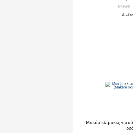
€ 40,00
Διαθέ
Μακάμ κλίμακες για ού
ou