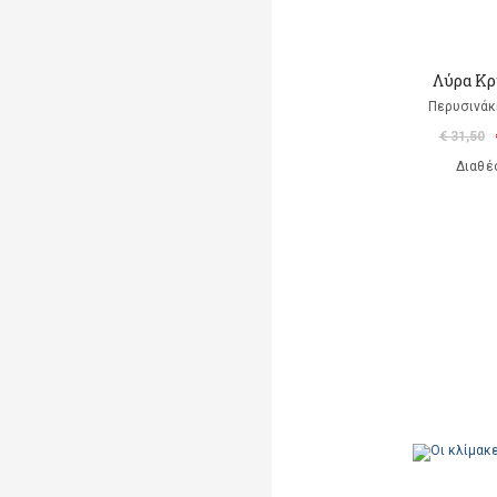
Λύρα Κρ
Περυσινάκ
€ 31,50
Διαθέ