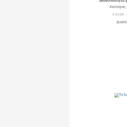
Μεθοδολογία γ
Κασούρας 
€ 37,00
Διαθέ