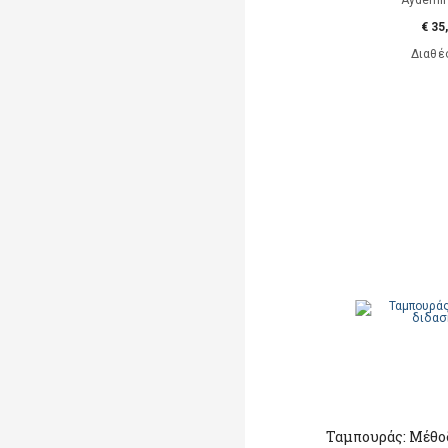
Aydemir
€ 35
Διαθέ
Ταμπουράς: Μέθο