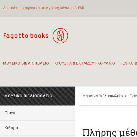
Δωρεάν μεταφορικά με αγορές πάνω από €60
ΜΟΥΣΙΚΟ ΒΙΒΛΙΟΠΩΛΕΙΟ
ΚΡΟΥΣΤΑ & ΕΚΠΑΙΔΕΥΤΙΚΟ ΥΛΙΚΟ
ΓΕΝΙΚΟ 
Προτάσεις - Σετ - Συνδυασμοί Βιβλίων
Πρωτότυποι Συνδυασμοί - Σετ δώρων για παιδιά
Για τα πρώτα μας βήματα στην κιθάρα
Το πιο διαδεδομένο σετ Boomwhackers
Περπατώντας στην παλιά πόλη της Λευκάδας
ΜΟΥΣΙΚΟ ΒΙΒΛΙΟΠΩΛΕΙΟ
Μουσικό Βιβλιοπωλείο
>
Εκπ
Πιάνο
Κιθάρα
Πλήρης μέθ