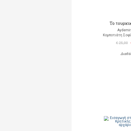
Το τουρκι
Aydemir
Κομποτιάτη Σοφί
€ 25,00
Διαθέ