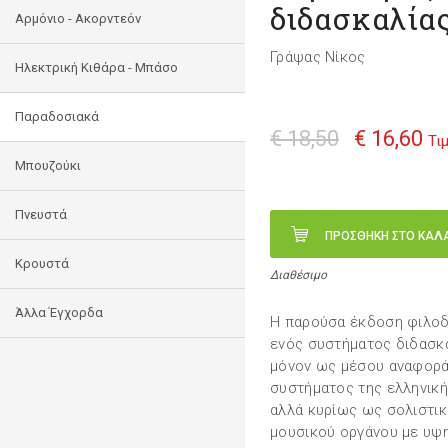
διδασκαλία
Αρμόνιο - Ακορντεόν
Γράψας Νίκος
Ηλεκτρική Κιθάρα - Μπάσο
Παραδοσιακά
€ 18,50
€ 16,60
Τι
Μπουζούκι
Πνευστά
ΠΡΟΣΘΗΚΗ ΣΤΟ ΚΑΛ
Κρουστά
Διαθέσιμο
Άλλα Έγχορδα
Η παρούσα έκδοση φιλοδ
ενός συστήματος διδασκα
μόνον ως μέσου αναφοράς
συστήματος της ελληνική
αλλά κυρίως ως σολιστικ
μουσικού οργάνου με υψη