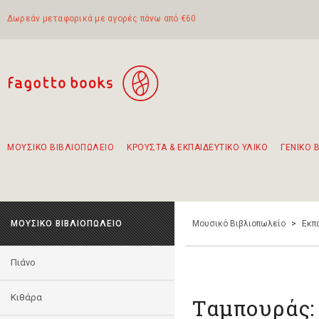
Δωρεάν μεταφορικά με αγορές πάνω από €60
ΜΟΥΣΙΚΟ ΒΙΒΛΙΟΠΩΛΕΙΟ
ΚΡΟΥΣΤΑ & ΕΚΠΑΙΔΕΥΤΙΚΟ ΥΛΙΚΟ
ΓΕΝΙΚΟ 
Προτάσεις - Σετ - Συνδυασμοί Βιβλίων
Πρωτότυποι Συνδυασμοί - Σετ δώρων για παιδιά
Για τα πρώτα μας βήματα στην κιθάρα
Το πιο διαδεδομένο σετ Boomwhackers
Περπατώντας στην παλιά πόλη της Λευκάδας
ΜΟΥΣΙΚΟ ΒΙΒΛΙΟΠΩΛΕΙΟ
Μουσικό Βιβλιοπωλείο
>
Εκπ
Πιάνο
Κιθάρα
Ταμπουράς: