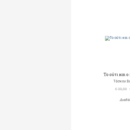
To ούτι και 
Τάσκου Β
€ 30,00
Διαθέ