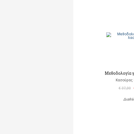
Μεθοδολογία γ
Κασούρας 
€ 37,00
Διαθέ