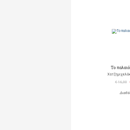
Το παλαι
Χατζημιχελάκ
€ 16,00
Διαθέ