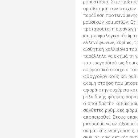
ρεπερτόριο. Στις πρώτες
οριοθέτηση των στόχων 
παράθεση προτεινόμενης 
μουσικών κομματιών: Ως
προτάσσεται η εισαγωγή 
και μορφολογικά ιδιώματ
ελληνόφωνων, κυρίως, τρ
αισθητική καλλιέργια του
παράλληλα να εκτιμά τη 
του τραγουδιού ως δομικ
εκφραστικό στοιχείο το
φθογγολογικούς και ρυθ
ακόμη στόχος που μπορεί
αφορά στην ευχέρεια κατ
μελωδικής φόρμας ασματ
ο σπουδαστής καθώς και
σύνθετες ρυθμικές φόρμε
αποπειραθεί. Στους επα
μπορούμε να εντάξουμε τ
σωματικής εγρήγορση ς, 
σκέψης, αφαιρετικής αντ