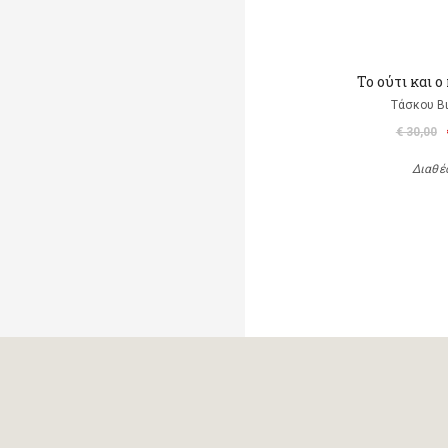
To ούτι και 
Τάσκου Β
€ 30,00
Διαθέ