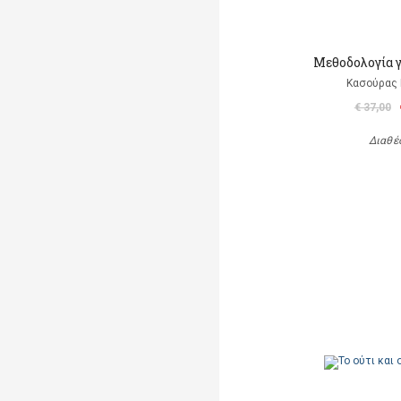
Μεθοδολογία γ
Κασούρας 
€ 37,00
Διαθέ