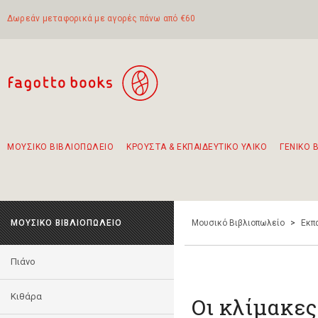
Δωρεάν μεταφορικά με αγορές πάνω από €60
ΜΟΥΣΙΚΟ ΒΙΒΛΙΟΠΩΛΕΙΟ
ΚΡΟΥΣΤΑ & ΕΚΠΑΙΔΕΥΤΙΚΟ ΥΛΙΚΟ
ΓΕΝΙΚΟ 
Προτάσεις - Σετ - Συνδυασμοί Βιβλίων
Πρωτότυποι Συνδυασμοί - Σετ δώρων για παιδιά
Για τα πρώτα μας βήματα στην κιθάρα
Το πιο διαδεδομένο σετ Boomwhackers
Περπατώντας στην παλιά πόλη της Λευκάδας
ΜΟΥΣΙΚΟ ΒΙΒΛΙΟΠΩΛΕΙΟ
Μουσικό Βιβλιοπωλείο
>
Εκπ
Πιάνο
Κιθάρα
Oι κλίμακες