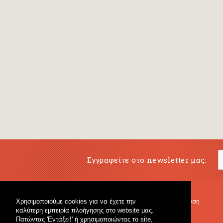
Εγγραφείτε στο newsletter μας:
Χρησιμοποιούμε cookies για να έχετε την
Μουσικό Βιβλιοπωλείο
Μουσική Εκπαίδευση
καλύτερη εμπειρία πλοήγησης στο website μας.
Κρουστά & Εκπαιδευτικό Υλικό
Fagotto Blog
Πατώντας 'Εντάξει!' ή χρησιμοποιώντας το site,