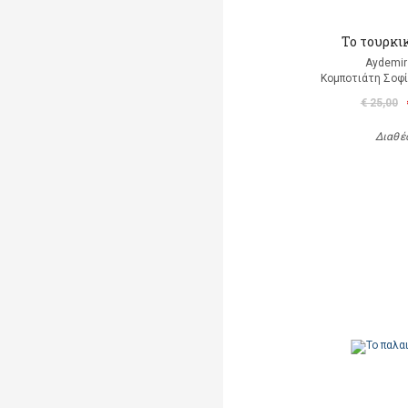
Το τουρκι
Aydemir
Κομποτιάτη Σοφί
€ 25,00
Διαθέ