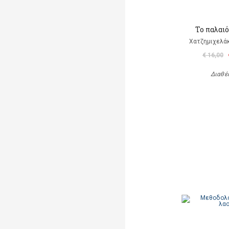
Το παλαι
Χατζημιχελάκ
€ 16,00
Διαθέ