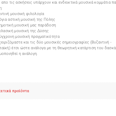
 απο τις ασκήσεις υπάρχουν και ενδεικτικά μουσικά κομμάτια π
η:
αντινή μουσική φιλολογία
λόγια αστική μουσική της Πόλης
δημοτική μουσική μας παράδοση
 κλασική μουσική της Δύσης
σύγχρονη μουσική πραγματικότητα
ειριζόμαστε και τις δύο μουσικές σημειογραφίες (Βυζαντινή -
αϊκή) έτσι ώστε ανάλογα με τη θεωρητική κατάρτιση του δασκά
μοποιηθεί η ανάλογη.
χετικά προϊόντα