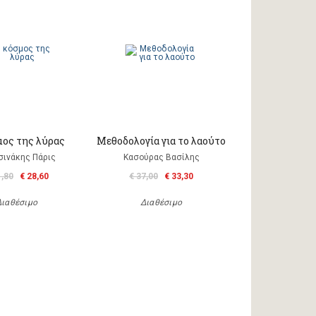
μος της λύρας
Μεθοδολογία για το λαούτο
σινάκης Πάρις
Κασούρας Βασίλης
1,80
€ 28,60
€ 37,00
€ 33,30
Διαθέσιμο
Διαθέσιμο