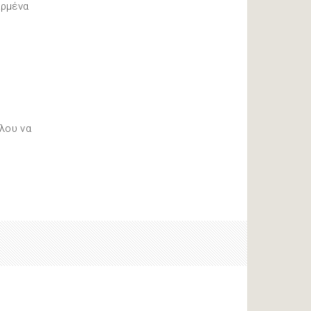
αρμένα
λου να