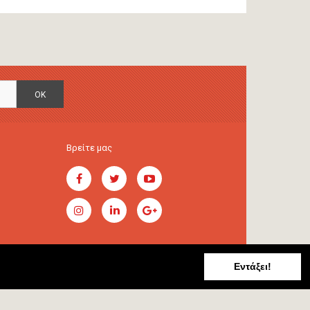
OK
Βρείτε μας
Εντάξει!
Handcrafted by
RADIAL