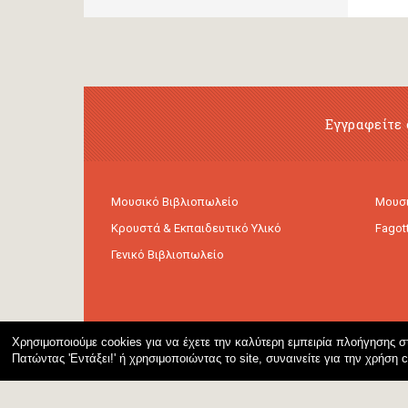
Εγγραφείτε 
Μουσικό Βιβλιοπωλείο
Μουσι
Κρουστά & Εκπαιδευτικό Υλικό
Fagot
Γενικό Βιβλιοπωλείο
Χρησιμοποιούμε cookies για να έχετε την καλύτερη εμπειρία πλοήγησης στ
Πατώντας 'Εντάξει!' ή χρησιμοποιώντας το site, συναινείτε για την χρήση 