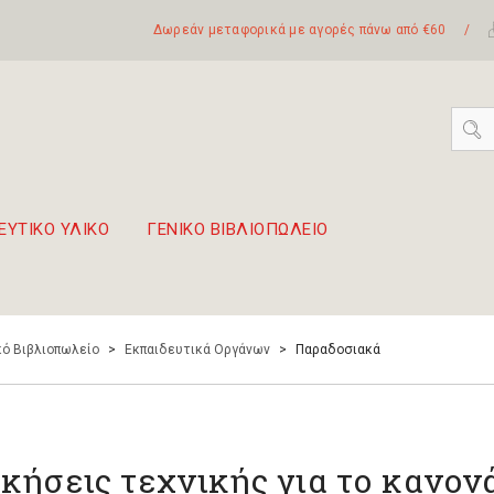
Δωρεάν μεταφορικά με αγορές πάνω από €60
/
ΕΥΤΙΚΟ ΥΛΙΚΟ
ΓΕΝΙΚΟ ΒΙΒΛΙΟΠΩΛΕΙΟ
 σετ Boomwhackers
πόλη της Λευκάδας
ό Βιβλιοπωλείο
>
Εκπαιδευτικά Οργάνων
>
Παραδοσιακά
κήσεις τεχνικής για το κανον