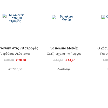
ανονάκι στις 78 στροφές
Το παλαιό Μακάμ
Ο κόσ
Τσαρδάκας Απόστολος
Χατζημιχελάκης Γιώργος
Περυ
€ 32,00
€ 28,80
€ 16,00
€ 14,40
€ 3
Διαθέσιμο
Διαθέσιμο