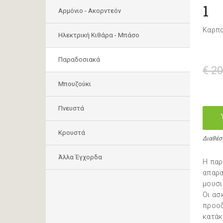
1
Αρμόνιο - Ακορντεόν
Καρπ
Ηλεκτρική Κιθάρα - Μπάσο
Παραδοσιακά
€ 20
Μπουζούκι
Πνευστά
Κρουστά
Διαθέσ
Άλλα Έγχορδα
Η παρ
απαρα
μουσι
Οι ασ
προοδ
κατάκ