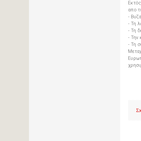
Εκτός
απο τ
- Βυζ
- Τη 
- Τη 
- Την
- Τη 
Μεταχ
Ευρωπ
χρησι
Σ