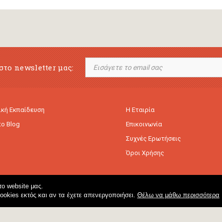
στο newsletter μας:
κή Εκπαίδευση
Η Εταιρία
to Blog
Επικοινωνία
Συχνές Ερωτήσεις
Όροι Χρήσης
ο website μας.
cookies εκτός και αν τα έχετε απενεργοποιήσει.
Θέλω να μάθω περισσότερα