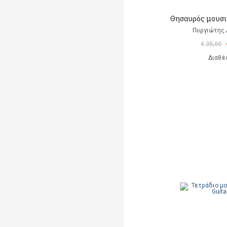
Θησαυρός μουσ
Πυργιώτης
€ 35,00
Διαθέ