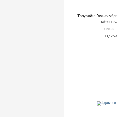
Τραγούδια Ιόνιων νήσ
Νότας Πο
€ 20,00
Εξαντλ