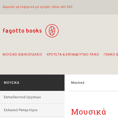
Δωρεάν μεταφορικά με αγορές πάνω από €60
ΜΟΥΣΙΚΟ ΒΙΒΛΙΟΠΩΛΕΙΟ
ΚΡΟΥΣΤΑ & ΕΚΠΑΙΔΕΥΤΙΚΟ ΥΛΙΚΟ
ΓΕΝΙΚΟ 
Προτάσεις - Σετ - Συνδυασμοί Βιβλίων
Πρωτότυποι Συνδυασμοί - Σετ δώρων για παιδιά
Για τα πρώτα μας βήματα στην κιθάρα
Το πιο διαδεδομένο σετ Boomwhackers
Περπατώντας στην παλιά πόλη της Λευκάδας
ΜΟΥΣΙΚΑ
Μουσικά
Εκπαιδευτικά Οργάνων
Μουσικά
Ελληνικό Ρεπερτόριο