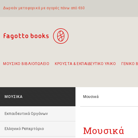
Δωρεάν μεταφορικά με αγορές πάνω από €60
ΜΟΥΣΙΚΟ ΒΙΒΛΙΟΠΩΛΕΙΟ
ΚΡΟΥΣΤΑ & ΕΚΠΑΙΔΕΥΤΙΚΟ ΥΛΙΚΟ
ΓΕΝΙΚΟ 
Προτάσεις - Σετ - Συνδυασμοί Βιβλίων
Πρωτότυποι Συνδυασμοί - Σετ δώρων για παιδιά
Για τα πρώτα μας βήματα στην κιθάρα
Το πιο διαδεδομένο σετ Boomwhackers
Περπατώντας στην παλιά πόλη της Λευκάδας
ΜΟΥΣΙΚΑ
Μουσικά
Εκπαιδευτικά Οργάνων
Μουσικά
Ελληνικό Ρεπερτόριο