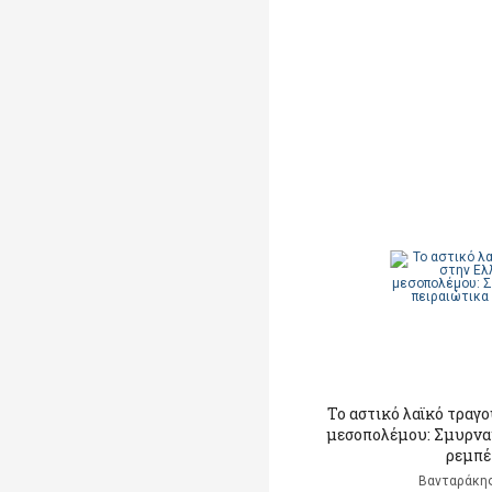
Το αστικό λαϊκό τραγ
μεσοπολέμου: Σμυρναί
ρεμπέ
Βανταράκης