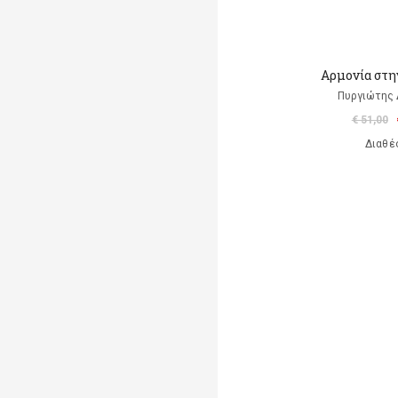
Αρμονία στην
Πυργιώτης
€ 51,00
Διαθέ