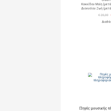
Green 
Κοκκίδου Μαίη (μετά
Διονυσίου Ζωή (μετά
€ 20,00
Διαθέ
Πηγές μουσικής π