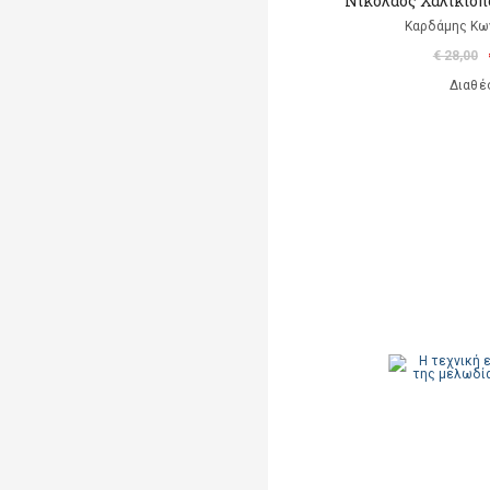
Νικόλαος Χαλικιό
Καρδάμης Κω
€ 28,00
Διαθέ