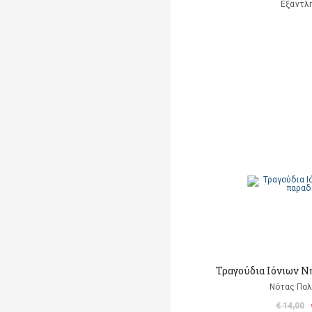
Εξαντλ
Τραγούδια Ιόνιων Ν
Νότας Πο
€ 14,00