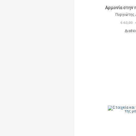
Αρμονία στην π
Πυργιώτης
€ 63,00
Διαθέ