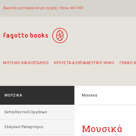
Δωρεάν μεταφορικά με αγορές πάνω από €60
ΜΟΥΣΙΚΟ ΒΙΒΛΙΟΠΩΛΕΙΟ
ΚΡΟΥΣΤΑ & ΕΚΠΑΙΔΕΥΤΙΚΟ ΥΛΙΚΟ
ΓΕΝΙΚΟ 
Προτάσεις - Σετ - Συνδυασμοί Βιβλίων
Πρωτότυποι Συνδυασμοί - Σετ δώρων για παιδιά
Για τα πρώτα μας βήματα στην κιθάρα
Το πιο διαδεδομένο σετ Boomwhackers
Περπατώντας στην παλιά πόλη της Λευκάδας
ΜΟΥΣΙΚΑ
Μουσικά
Εκπαιδευτικά Οργάνων
Μουσικά
Ελληνικό Ρεπερτόριο