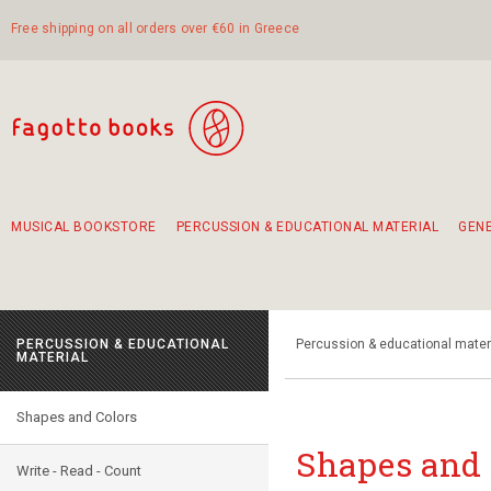
Free shipping on all orders over €60 in Greece
MUSICAL BOOKSTORE
PERCUSSION & EDUCATIONAL MATERIAL
GEN
Suggestions - Sets - Book Combinations
Educational material for exercise in rhythm
Unique combinations - Gift Sets for Kids
Smirneika and pireotika rembetika
Hand-crafted hand drum 45cm
Α Walk through Lefkada's old town
PERCUSSION & EDUCATIONAL
Percussion & educational mater
MATERIAL
Shapes and Colors
Shapes and 
Write - Read - Count