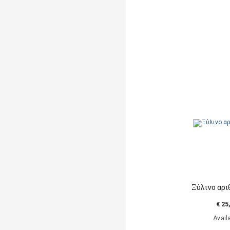
Ξύλινο αρ
€ 25
Avail