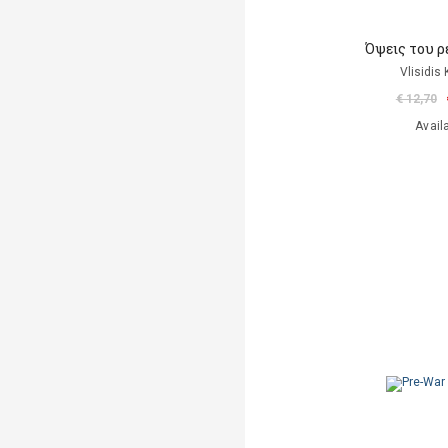
Όψεις του 
Vlisidis
€ 12,70
Avail