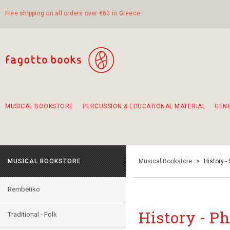
Free shipping on all orders over €60 in Greece
MUSICAL BOOKSTORE
PERCUSSION & EDUCATIONAL MATERIAL
GEN
Suggestions - Sets - Book Combinations
Educational material for exercise in rhythm
Unique combinations - Gift Sets for Kids
Smirneika and pireotika rembetika
Hand-crafted hand drum 45cm
Α Walk through Lefkada's old town
MUSICAL BOOKSTORE
Musical Bookstore
>
History -
Rembetiko
History - P
Traditional - Folk