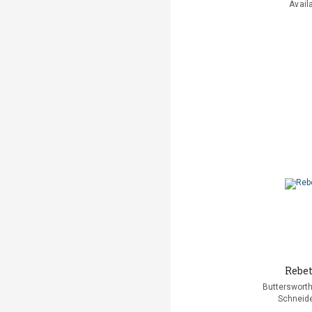
Avail
Rebe
Buttersworth
Schneide