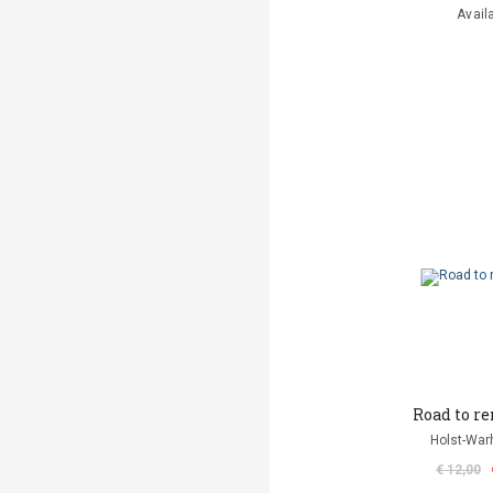
Avail
Road to r
Holst-Warh
€ 12,00