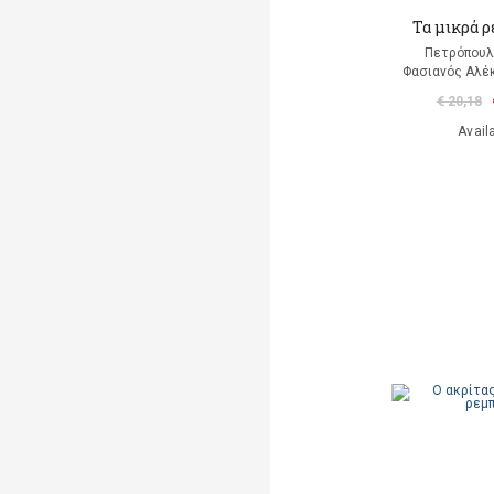
Τα μικρά 
Πετρόπουλ
Φασιανός Αλέκ
€ 20,18
Avail