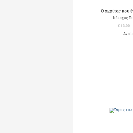
Ο ακρίτας που 
Νέαρχος Γε
€ 13,00
Avail