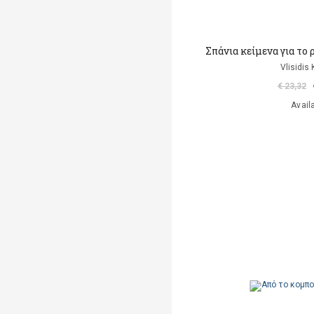
Σπάνια κείμενα για το 
Vlisidis
€ 23,32
Avail