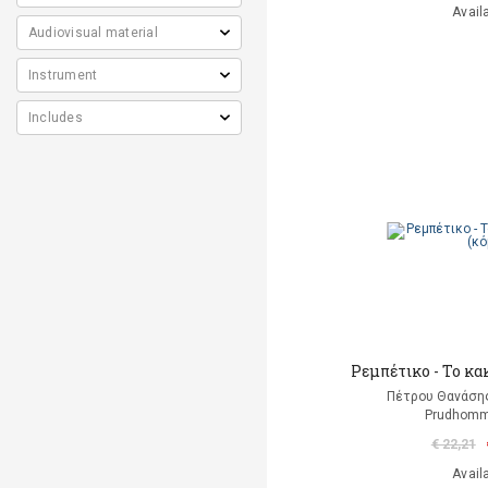
Avail
Ρεμπέτικο - Το κα
Πέτρου Θανάσης
Prudhomm
€ 22,21
Avail