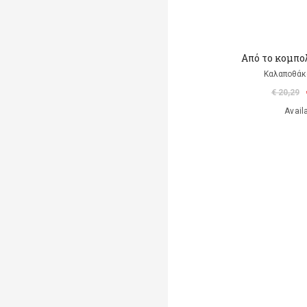
Από το κομπολ
Καλαποθάκ
€ 20,29
Avail