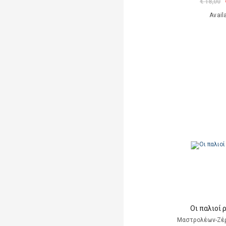
€ 18,00
Avail
Οι παλιοί
Μαστρολέων-Ζέ