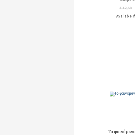
Κλιάφα 
€ 12,68
Available i
Το φαινόμεν