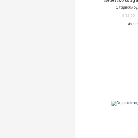
Rebetiko song a
Σταμπούλογ
€ 12,00
Avail