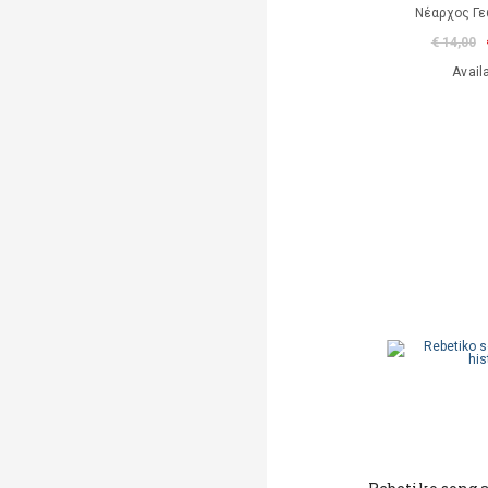
Νέαρχος Γε
€ 14,00
Avail