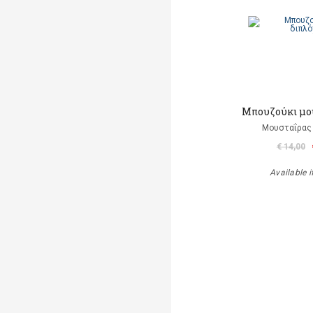
Μπουζούκι μο
Μουσταΐρας 
€ 14,00
Available i