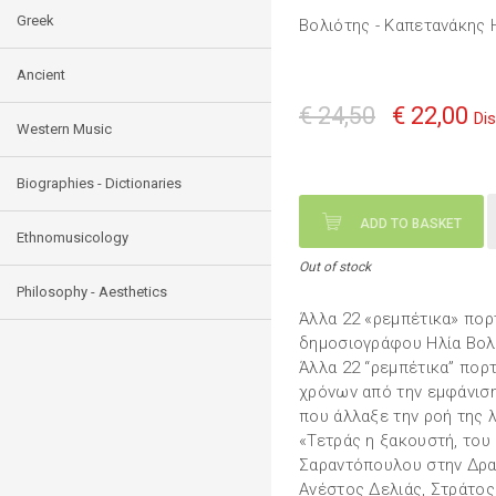
Greek
Βολιότης - Καπετανάκης 
Ancient
€ 24,50
€ 22,00
Di
Western Music
Biographies - Dictionaries
ADD TO BASKET
Ethnomusicology
Out of stock
Philosophy - Aesthetics
Άλλα 22 «ρεμπέτικα» πορ
δημοσιογράφου Ηλία Βολι
Άλλα 22 “ρεμπέτικα” πορτ
χρόνων από την εμφάνιση
που άλλαξε την ροή της λ
«Τετράς η ξακουστή, του 
Σαραντόπουλου στην Δρ
Ανέστος Δελιάς, Στράτος