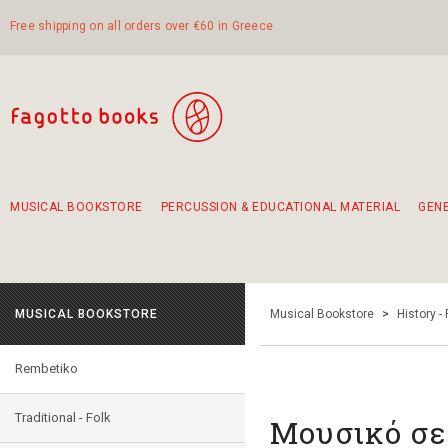
Free shipping on all orders over €60 in Greece
MUSICAL BOOKSTORE
PERCUSSION & EDUCATIONAL MATERIAL
GEN
Suggestions - Sets - Book Combinations
Educational material for exercise in rhythm
Unique combinations - Gift Sets for Kids
Smirneika and pireotika rembetika
Hand-crafted hand drum 45cm
Α Walk through Lefkada's old town
MUSICAL BOOKSTORE
Musical Bookstore
>
History -
Rembetiko
Traditional - Folk
Μουσικό σε