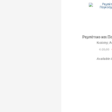
Ρεμπέτικο και Π
Κιούσης Λ
€ 20,00
Available i