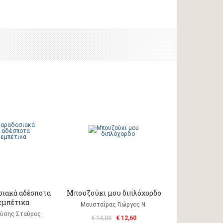
ιακά αδέσποτα
Μπουζούκι μου διπλόχορδο
εμπέτικα
Μουσταΐρας Γιώργος Ν.
ύσης Σταύρος
€ 14,00
€ 12,60