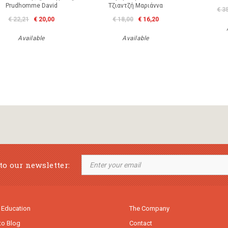
Prudhomme David
Τζιαντζή Μαριάννα
€ 3
€ 22,21
€ 20,00
€ 18,00
€ 16,20
Available
Available
to our newsletter:
 Education
The Company
to Blog
Contact