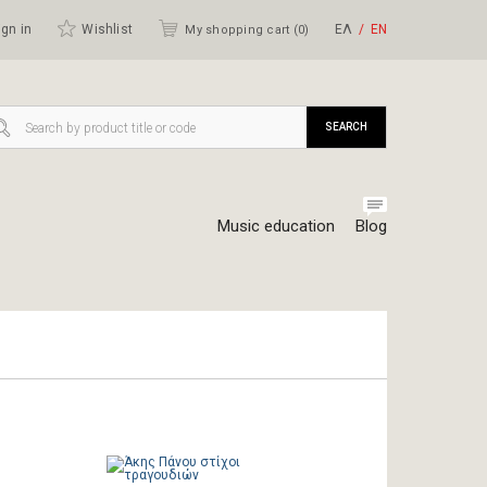
gn in
Wishlist
ΕΛ
ΕΝ
My shopping cart (
0
)
SEARCH
Music education
Blog