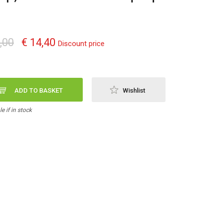
,00
€ 14,40
Discount price
ADD TO BASKET
Wishlist
e if in stock