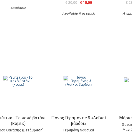
€ 20,00
€ 18,00
€ 2
Available
Available if in stock
Availa
έτικο - Το κακό βοτάνι
Πάνος Γεραμάνης & «Λαϊκοί
Μάρκο
(κόμικ)
βάρδοι»
Θανόπ
Μανι
ρου Θανάσης (μετάφραση)
Γεραμάνη Ναυσικά