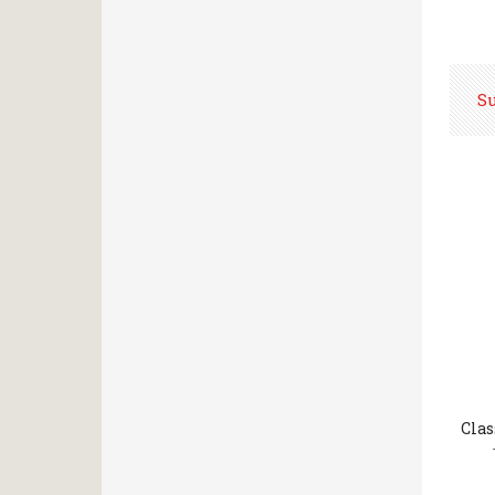
S
Clas