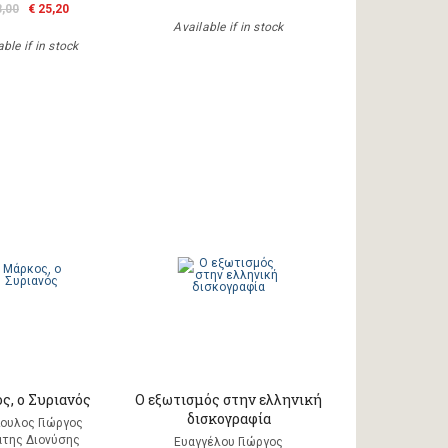
8,00
€ 25,20
Available if in stock
ble if in stock
ς, ο Συριανός
Ο εξωτισμός στην ελληνική
δισκογραφία
ουλος Γιώργος
άτης Διονύσης
Ευαγγέλου Γιώργος