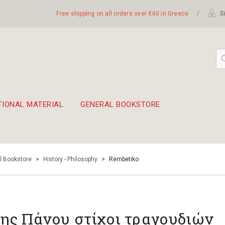
Free shipping on all orders over €60 in Greece
/
Si
TIONAL MATERIAL
GENERAL BOOKSTORE
embetika
 hand drum 45cm
l Bookstore
>
History - Philosophy
>
Rembetiko
ης Πάνου στίχοι τραγουδιών