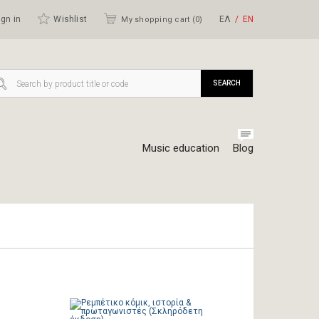
gn in
Wishlist
ΕΛ
ΕΝ
My shopping cart (
0
)
SEARCH
Music education
Blog