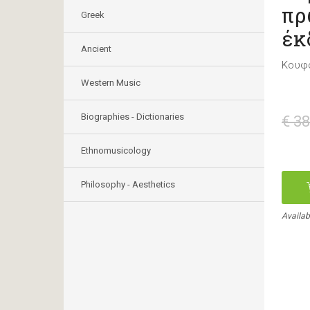
πρ
Greek
έκ
Ancient
Κουφ
Western Music
Biographies - Dictionaries
€ 38
Ethnomusicology
Philosophy - Aesthetics
Availab