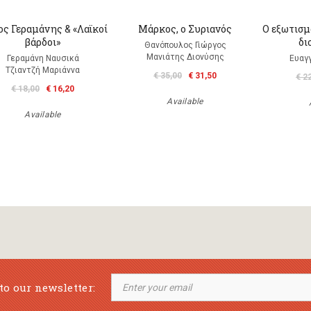
ς Γεραμάνης & «Λαϊκοί
Μάρκος, ο Συριανός
Ο εξωτισμ
βάρδοι»
δι
Θανόπουλος Γιώργος
Μανιάτης Διονύσης
Γεραμάνη Ναυσικά
Ευαγ
Τζιαντζή Μαριάννα
€ 35,00
€ 31,50
€ 2
€ 18,00
€ 16,20
Available
Available
to our newsletter: