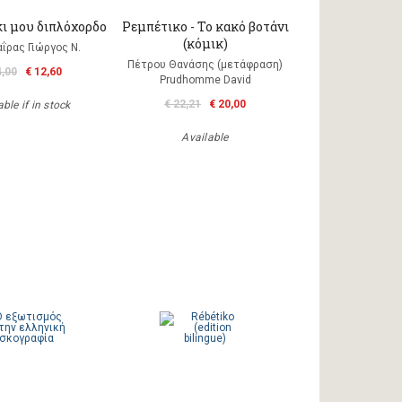
 μου διπλόχορδο
Ρεμπέτικο - Το κακό βοτάνι
(κόμικ)
ΐρας Γιώργος Ν.
Πέτρου Θανάσης (μετάφραση)
4,00
€ 12,60
Prudhomme David
€ 22,21
€ 20,00
ble if in stock
Available