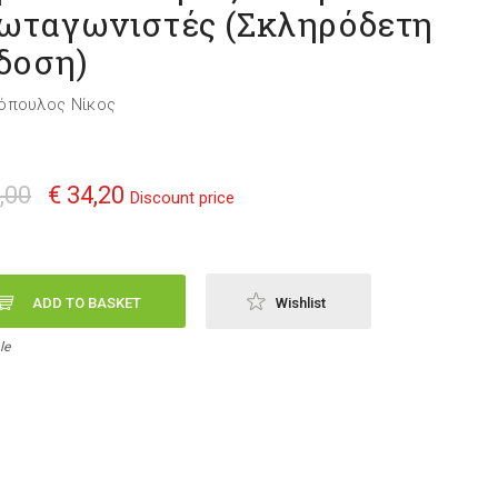
ωταγωνιστές (Σκληρόδετη
δοση)
όπουλος Νίκος
,00
€ 34,20
Discount price
ADD TO BASKET
Wishlist
le