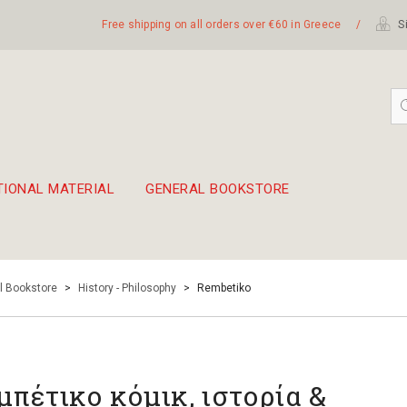
Free shipping on all orders over €60 in Greece
/
Si
TIONAL MATERIAL
GENERAL BOOKSTORE
embetika
 hand drum 45cm
l Bookstore
>
History - Philosophy
>
Rembetiko
μπέτικο κόμικ, ιστορία &