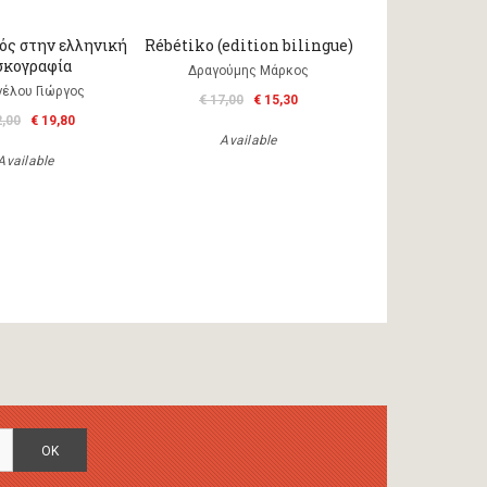
ός στην ελληνική
Rébétiko (edition bilingue)
σκογραφία
Δραγούμης Μάρκος
γέλου Γιώργος
€ 17,00
€ 15,30
2,00
€ 19,80
Available
Available
OK