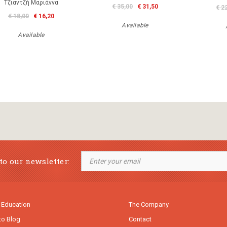
Τζιαντζή Μαριάννα
€ 35,00
€ 31,50
€ 2
€ 18,00
€ 16,20
Available
Available
to our newsletter:
 Education
The Company
to Blog
Contact