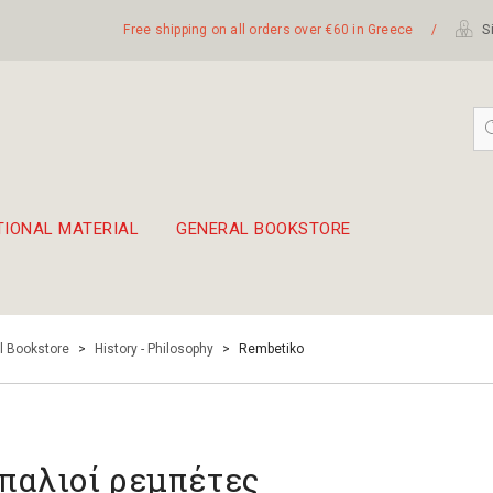
Free shipping on all orders over €60 in Greece
/
Si
TIONAL MATERIAL
GENERAL BOOKSTORE
embetika
 hand drum 45cm
l Bookstore
>
History - Philosophy
>
Rembetiko
 παλιοί ρεμπέτες