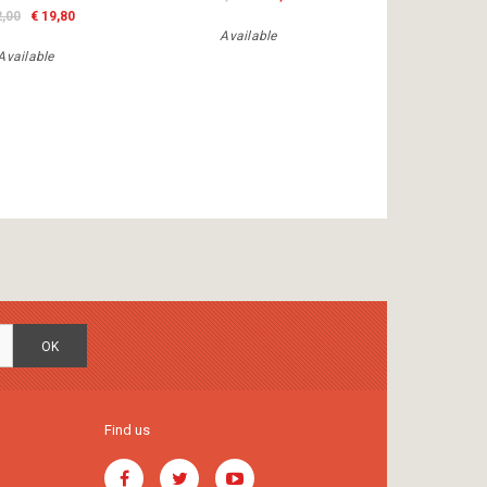
2,00
€ 19,80
Available
Available
OK
Find us