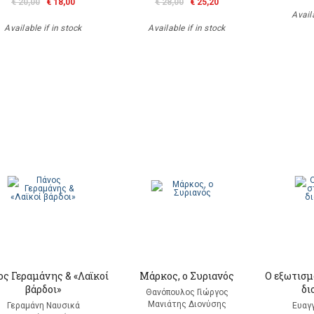
€ 20,00
€ 18,00
€ 28,00
€ 25,20
Availa
Available if in stock
Available if in stock
ς Γεραμάνης & «Λαϊκοί
Μάρκος, ο Συριανός
Ο εξωτισμ
βάρδοι»
δι
Θανόπουλος Γιώργος
Μανιάτης Διονύσης
Γεραμάνη Ναυσικά
Ευαγ