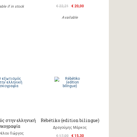
€ 22,21
€ 20,00
ble if in stock
Available
ός στην ελληνική
Rébétiko (edition bilingue)
σκογραφία
Δραγούμης Μάρκος
γέλου Γιώργος
€ 17,00
€ 15,30