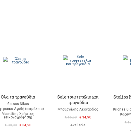
Όλα τα τραγούδια
Solo τσιφτετέλια και
Stelios 
τραγούδια
Gatsos Nikos
τρούκα Αγαθή (επιμέλεια)
Μπουρνέλης Λεονάρδος
Krionas Gio
Μαρκίδης Χρήστος
Καζαν
(εικονογράφηση)
€ 16,50
€ 14,90
€ 1
€ 38,00
€ 34,20
Available