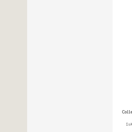
Coll
Συ