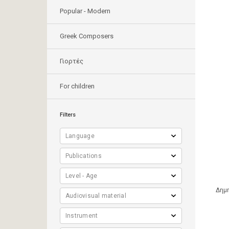
Popular - Modern
Greek Composers
Γιορτές
For children
Filters
Δημη