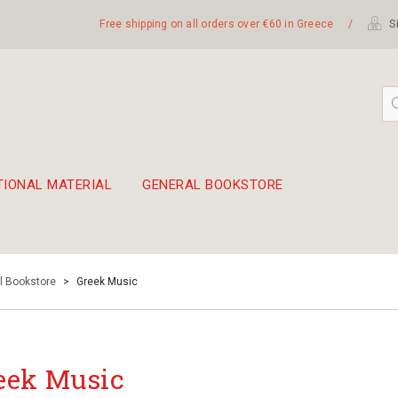
Free shipping on all orders over €60 in Greece
/
Si
TIONAL MATERIAL
GENERAL BOOKSTORE
embetika
 hand drum 45cm
l Bookstore
>
Greek Music
eek Music