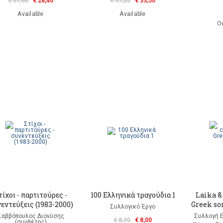
€ 31,60
€ 28,40
€ 37,20
€ 33,50
Available
Available
Ou
τίχοι - παρτιτούρες -
100 Ελληνικά τραγούδια 1
Laika &
εντεύξεις (1983-2000)
Greek so
Συλλογικό Έργο
Σαββόπουλος Διονύσης
Συλλογή 
€ 8,90
€ 8,00
(συνθέτης)