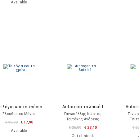
Available
α λόγια και τα χρόνια
Autorgan τα λαϊκά 1
Autorg
Ελευθερίου Μάνος
Γανωσέλλης Κώστας
Γανωσ
Τσιτάκης Ανδρέας
Τσιτ
€ 19,90
€ 17,90
€ 26,00
€ 23,40
€ 2
Available
Out of stock