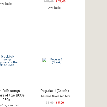
€ 31,60
€ 28,40
Available
Available
k folk songs
Popular 1 (Greek)
s of the 1930s-
Thermos Nikos (editor)
1950s
€ 8,00
€ 5,00
ύδας Σταύρος