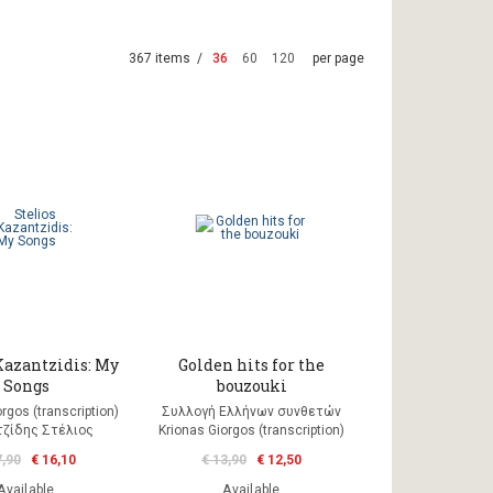
367 items /
36
60
120
per page
Kazantzidis: My
Golden hits for the
Songs
bouzouki
rgos (transcription)
Συλλογή Ελλήνων συνθετών
τζίδης Στέλιος
Krionas Giorgos (transcription)
7,90
€ 16,10
€ 13,90
€ 12,50
Available
Available