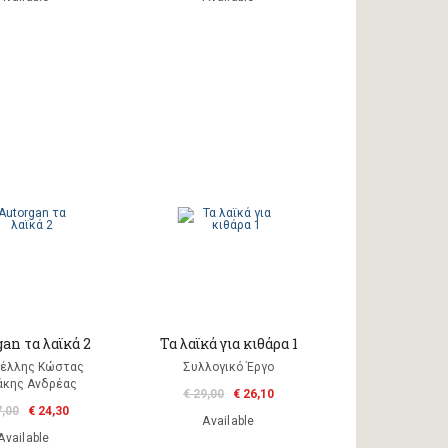
an τα λαϊκά 2
Τα λαϊκά για κιθάρα 1
έλλης Κώστας
Συλλογικό Έργο
άκης Ανδρέας
€ 29,00
€ 26,10
7,00
€ 24,30
Available
Available