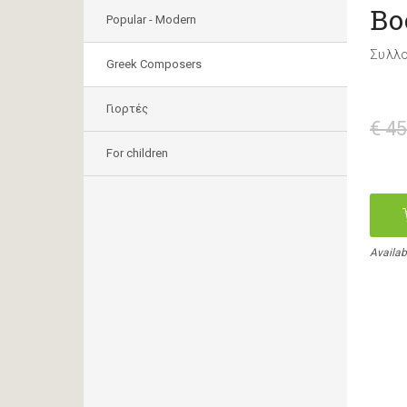
Bo
Popular - Modern
Συλλ
Greek Composers
Γιορτές
€ 45
For children
Availab