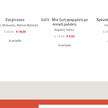
Emptiness
ΛοΓό - Μια ζωή γραμμένη με
Χρέωσέ
σινική μελάνη
ς Μυλωνάς, Marios Mylonas
Fo
Καρώνη Τούλα
€ 20,00
€ 18,00
€ 2
€ 10,60
€ 9,55
Available
Available