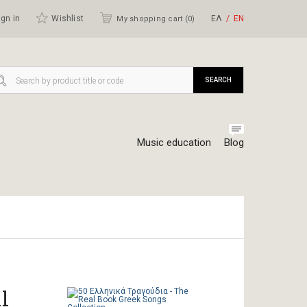
gn in
Wishlist
ΕΛ
ΕΝ
My shopping cart (
0
)
SEARCH
Music education
Blog
l