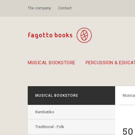
The company
Contact
MUSICAL BOOKSTORE
PERCUSSION & EDUCA
Suggestions - Sets - Book Combinations
Educational material for exercise in rhythm
Unique combinations - Gift Sets for Kids
Smirneika and pireotika r
Hand-crafted
Α Walk through Lefkada's old town
MUSICAL BOOKSTORE
Musica
Rembetiko
Traditional - Folk
50