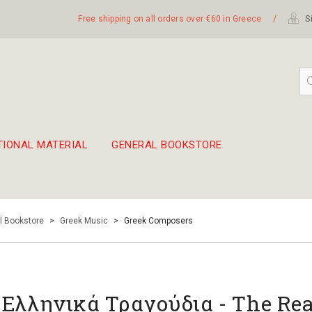
Free shipping on all orders over €60 in Greece
/
Si
TIONAL MATERIAL
GENERAL BOOKSTORE
embetika
 hand drum 45cm
l Bookstore
>
Greek Music
>
Greek Composers
 Ελληνικά Τραγούδια - The Rea