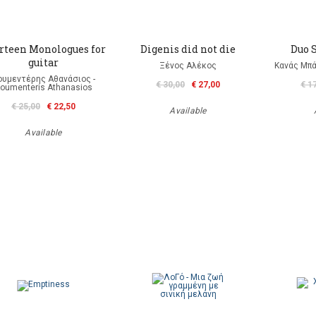
rteen Monologues for
Digenis did not die
Duo S
guitar
Ξένος Αλέκος
Κανάς Μπά
ουμεντέρης Αθανάσιος -
€ 30,00
€ 27,00
€ 1
oumenteris Athanasios
€ 25,00
€ 22,50
Available
Available