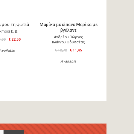
 μου τη φωτιά
Μαρίκα με είπανε Μαρίκα με
βγάλανε
xmoor D. B.
Ανδρέου Γιώργος
5,00
€ 22,50
Ιωάννου Οδυσσέας
€ 12,72
€ 11,45
Available
Available