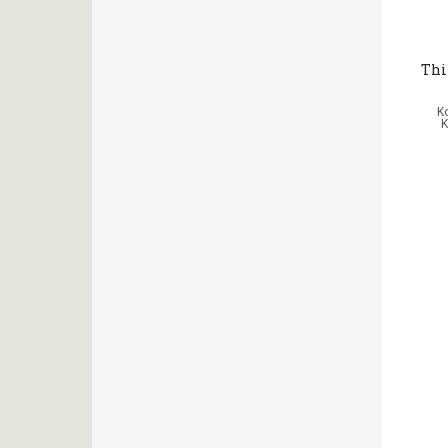
Thi
Κ
K