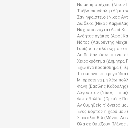
Να με προσέχεις (Νίκος
Τράβα σκανδάλη (Δήμητρ
Σαν ηφαίστειο (Νίκος Αν
Δώδεκα (Νίκος Καρβέλας
Νύχτωσε νύχτα (Αφοί Κατ
Ανόητες αγάπες (Αφοί Κα
Νότος (Λαυρέντης Μαχαι
Γυρίζω τις πλάτες μου σ
Δε θα δακρύσω πια για σ
Χειροκρότημα (Δήμητρα Γ
Έχω ένα προαίσθημα (Πέ
Τα σμυρναίικα τραγούδια
Μ' αρέσει να μη λέω πολ
Φανή (Βασίλης Καζούλης)
Αύγουστος (Νίκος Παπάζ
Φωτοβολίδα (Ορφέας Πε
Αν θυμηθείς τ' όνειρό μ
Ένας κόμπος η χαρά μου 
Σ' ακολουθώ (Μάνος Λοΐ
Όλα σε θυμίζουν (Μάνος 