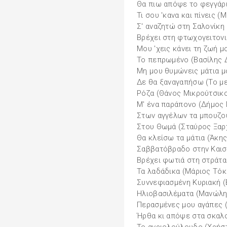
Θα πιω απόψε το φεγγάρ
Τι σου 'κανα και πίνεις 
Σ' αναζητώ στη Σαλονίκη
Βρέχει στη φτωχογειτον
Μου 'χεις κάνει τη ζωή 
Το πεπρωμένο (Βασίλης 
Μη μου θυμώνεις μάτια μ
Δε θα ξαναγαπήσω (Το με
Ρόζα (Θάνος Μικρούτσικ
Μ' ένα παράπονο (Δήμος
Στων αγγέλων τα μπουζο
Στου Θωμά (Σταύρος Ξαρ
Θα κλείσω τα μάτια (Άκη
Σαββατόβραδο στην Καισ
Βρέχει φωτιά στη στράτα
Τα λαδάδικα (Μάριος Τόκ
Συννεφιασμένη Κυριακή (
Ηλιοβασιλέματα (Μανώλη
Περασμένες μου αγάπες 
Ήρθα κι απόψε στα σκαλο