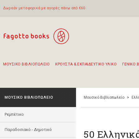
Δωρεάν μεταφορικά με αγορές πάνω από €60
ΜΟΥΣΙΚΟ ΒΙΒΛΙΟΠΩΛΕΙΟ
ΚΡΟΥΣΤΑ & ΕΚΠΑΙΔΕΥΤΙΚΟ ΥΛΙΚΟ
ΓΕΝΙΚΟ 
Προτάσεις - Σετ - Συνδυασμοί Βιβλίων
Πρωτότυποι Συνδυασμοί - Σετ δώρων για παιδιά
Για τα πρώτα μας βήματα στην κιθάρα
Το πιο διαδεδομένο σετ Boomwhackers
Περπατώντας στην παλιά πόλη της Λευκάδας
ΜΟΥΣΙΚΟ ΒΙΒΛΙΟΠΩΛΕΙΟ
Μουσικό Βιβλιοπωλείο
>
Ελλ
Ρεμπέτικο
Παραδοσιακό - Δημοτικό
50 Ελληνικά