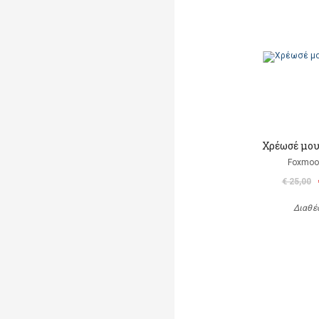
Χρέωσέ μου
Foxmoor
€ 25,00
Διαθέ