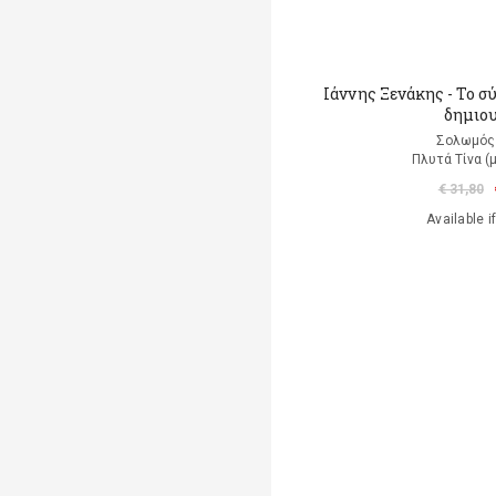
Ιάννης Ξενάκης - Το σ
δημιο
Σολωμός
Πλυτά Τίνα (
€ 31,80
Available i