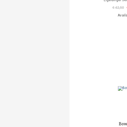
Eigeldinger Je
€ 42,50
Avail
Bow