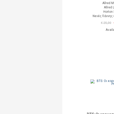
Allred M
Allred 
Horton 
Νενές Γιάννης
€ 25,00
Avail