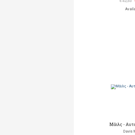
€ 42,50
Avail
Μάιλς - Αυτ
Davis 