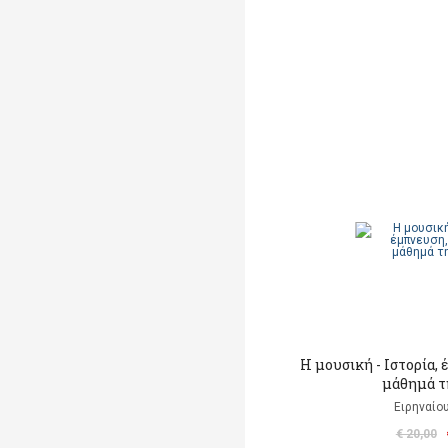
Η μουσική - Ιστορία,
μάθημά τ
Ειρηναίο
€ 20,00