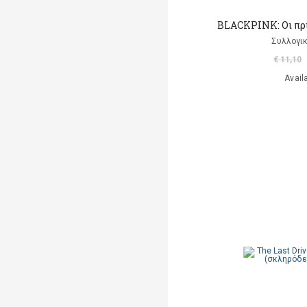
BLACKPINK: Οι πρ
Συλλογικ
€ 11,10
Avail