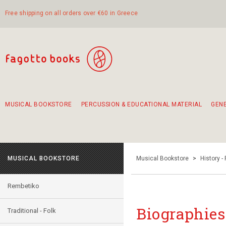
Free shipping on all orders over €60 in Greece
MUSICAL BOOKSTORE
PERCUSSION & EDUCATIONAL MATERIAL
GEN
Suggestions - Sets - Book Combinations
Educational material for exercise in rhythm
Unique combinations - Gift Sets for Kids
Smirneika and pireotika rembetika
Hand-crafted hand drum 45cm
Α Walk through Lefkada's old town
MUSICAL BOOKSTORE
Musical Bookstore
>
History -
Rembetiko
Biographies 
Traditional - Folk