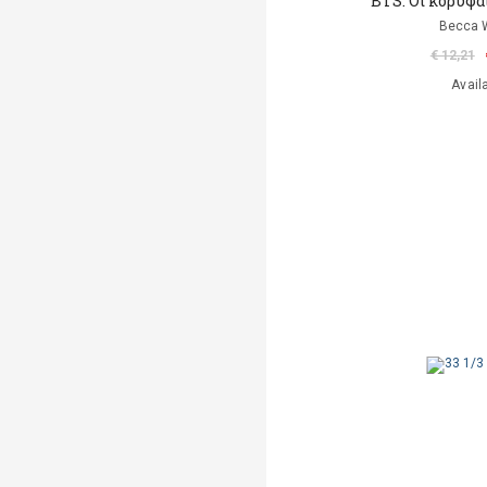
ΒΤS: Oι κορυφα
Becca W
€ 12,21
Avail