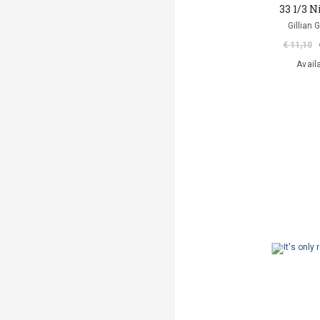
33 1/3 
Gillian 
€ 11,10
Avail