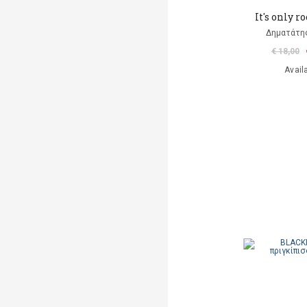
It's only ro
Δηματάτης
€ 18,00
Avail