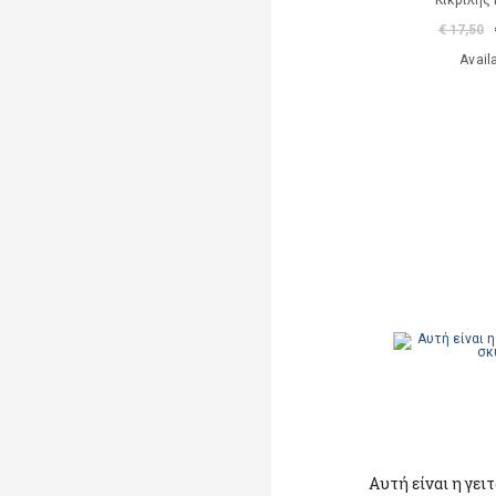
Κικριλής
€ 17,50
Avail
Αυτή είναι η γει