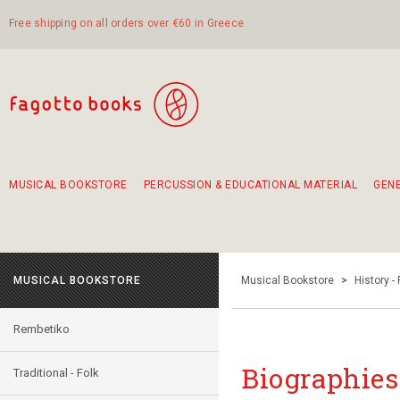
Free shipping on all orders over €60 in Greece
MUSICAL BOOKSTORE
PERCUSSION & EDUCATIONAL MATERIAL
GEN
Suggestions - Sets - Book Combinations
Educational material for exercise in rhythm
Unique combinations - Gift Sets for Kids
Smirneika and pireotika rembetika
Hand-crafted hand drum 45cm
Α Walk through Lefkada's old town
MUSICAL BOOKSTORE
Musical Bookstore
>
History -
Rembetiko
Biographies 
Traditional - Folk