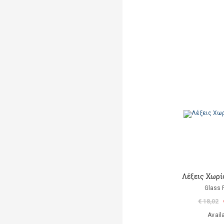
Λέξεις Χωρ
Glass P
€ 18,02
Avail