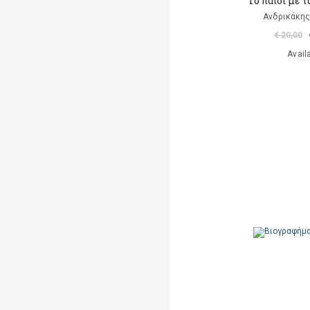
Το παιδί με 
Ανδρικάκη
€ 20,00
Avail