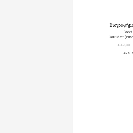
Βιογραφήμα
Croot
Carr Matt (ει
€ 17,00
Avail