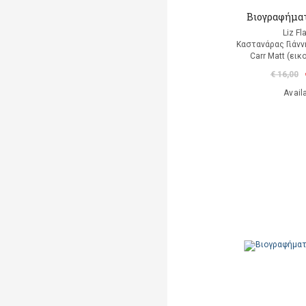
Βιογραφήματ
Liz Fl
Καστανάρας Γιάνν
Carr Matt (ει
€ 16,00
Avail