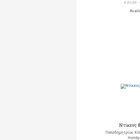
€ 21,00
Avail
Ντίκενς 
Παπαδημητρίου Χίλ
Hornby