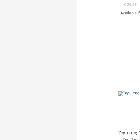
€ 29,68
Available i
Τερμίτες: 