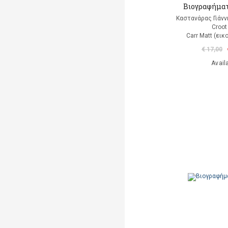
Βιογραφήματ
Καστανάρας Γιάνν
Croot
Carr Matt (ει
€ 17,00
Avail