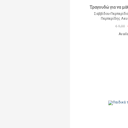
Τραγουδώ για να μά
Σαββίδου-Περπερίδο
Περπερίδης Λευτ
€ 9,00
Avail