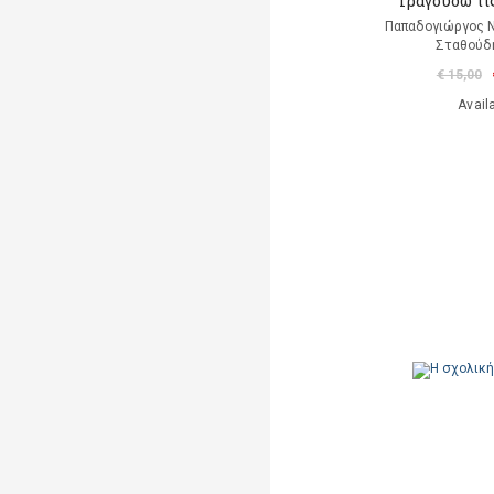
Τραγουδώ τι
Παπαδογιώργος Ν
Σταθούδη
€ 15,00
Avail