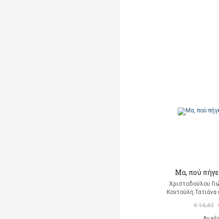
Μα, πού πήγε
Χριστοδούλου Γιώ
Κοντούλη Τατιάνα 
€ 14,43
Avail