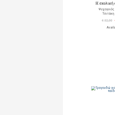
Η σχολική
Ψυχογυιός
Τσιτάκη
€ 32,00
Avail