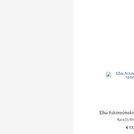
Εδώ Λιλιπούπολη
Κριεζή Μα
€ 17