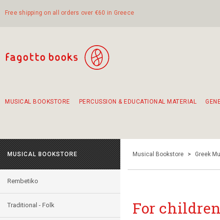
Free shipping on all orders over €60 in Greece
MUSICAL BOOKSTORE
PERCUSSION & EDUCATIONAL MATERIAL
GEN
Suggestions - Sets - Book Combinations
Educational material for exercise in rhythm
Unique combinations - Gift Sets for Kids
Smirneika and pireotika rembetika
Hand-crafted hand drum 45cm
Α Walk through Lefkada's old town
MUSICAL BOOKSTORE
Musical Bookstore
>
Greek Mu
Rembetiko
For childre
Traditional - Folk