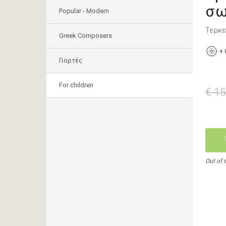
σω
Popular - Modern
Τερκε
Greek Composers
+
Γιορτές
For children
€ 15
Out of 