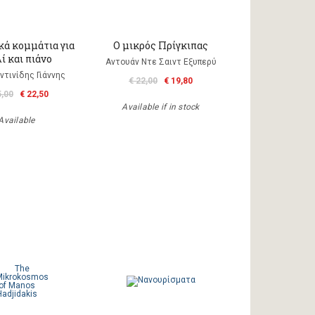
κά κομμάτια για
Ο μικρός Πρίγκιπας
λί και πιάνο
Αντουάν Ντε Σαιντ Εξυπερύ
τινίδης Γιάννης
€ 22,00
€ 19,80
5,00
€ 22,50
Available if in stock
Available