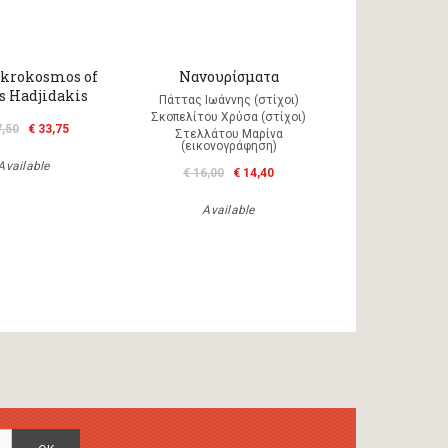
krokosmos of
Νανουρίσματα
 Hadjidakis
Πάττας Ιωάννης (στίχοι)
Σκοπελίτου Χρύσα (στίχοι)
7,50
€ 33,75
Στελλάτου Μαρίνα
(εικονογράφηση)
Available
€ 16,00
€ 14,40
Available