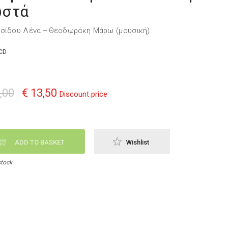
στά
σίδου Λένα
Θεοδωράκη Μάρω (μουσική)
—
CD
,00
€ 13,50
Discount price
ADD TO BASKET
Wishlist
stock