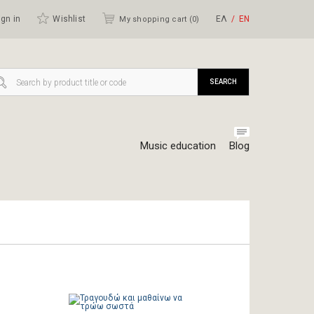
gn in
Wishlist
ΕΛ
ΕΝ
My shopping cart (
0
)
SEARCH
Music education
Blog