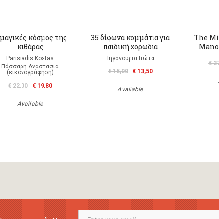
 μαγικός κόσμος της
35 δίφωνα κομμάτια για
The Mi
κιθάρας
παιδική χορωδία
Manos
Parisiadis Kostas
Τηγανούρια Γιώτα
€ 3
Πάσσαρη Αναστασία
€ 15,00
€ 13,50
(εικονογράφηση)
€ 22,00
€ 19,80
Available
Available