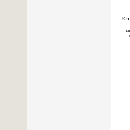
Και 
Κα
Θ