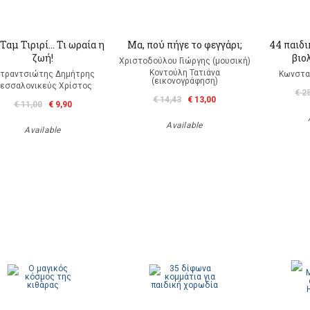
Ταμ Τιριρί… Τι ωραία η
Μα, πού πήγε το φεγγάρι;
44 παιδι
ζωή!
βιο
Χριστοδούλου Γιώργης (μουσική)
Κοντούλη Τατιάνα
τραντσιώτης Δημήτρης
Κωνσταν
(εικονογράφηση)
εσσαλονικεύς Χρίστος
€ 2
€ 14,43
€ 13,00
€ 11,00
€ 9,90
Available
Available