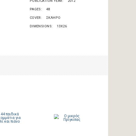
PUBLICATION YEAR
2012
PAGES
48
COVER
ΣΚΛΗΡΟ
DIMENSIONS
13Χ26