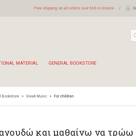
Free shipping on all orders over €60 in Greece
/
Si
TIONAL MATERIAL
GENERAL BOOKSTORE
embetika
 hand drum 45cm
l Bookstore
>
Greek Music
>
For children
αγουδώ και μαθαίνω να τρώω