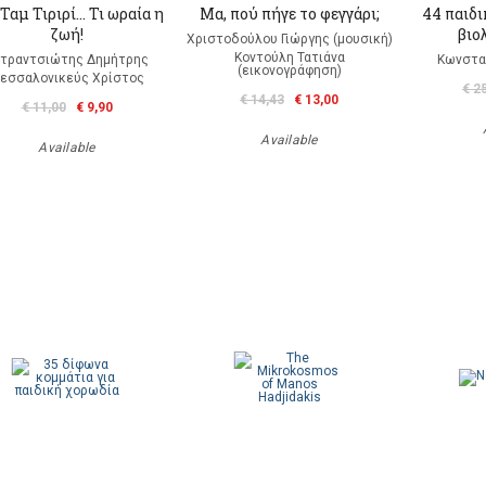
Ταμ Τιριρί… Τι ωραία η
Μα, πού πήγε το φεγγάρι;
44 παιδι
ζωή!
βιο
Χριστοδούλου Γιώργης (μουσική)
Κοντούλη Τατιάνα
τραντσιώτης Δημήτρης
Κωνσταν
(εικονογράφηση)
εσσαλονικεύς Χρίστος
€ 2
€ 14,43
€ 13,00
€ 11,00
€ 9,90
Available
Available