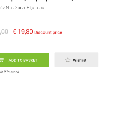
άν Ντε Σαιντ Εξυπερύ
,00
€ 19,80
Discount price
ADD TO BASKET
Wishlist
e if in stock