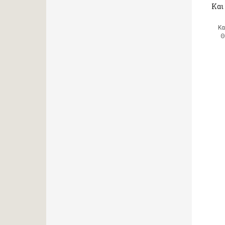
Και 
Κα
Θ