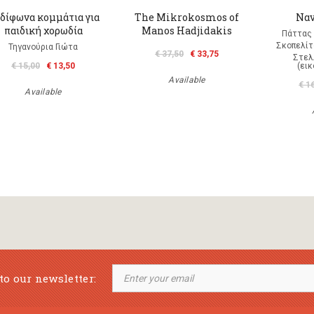
 δίφωνα κομμάτια για
The Mikrokosmos of
Ναν
παιδική χορωδία
Manos Hadjidakis
Πάττας 
Σκοπελίτ
Τηγανούρια Γιώτα
€ 37,50
€ 33,75
Στελ
€ 15,00
€ 13,50
(ει
Available
€ 1
Available
to our newsletter: