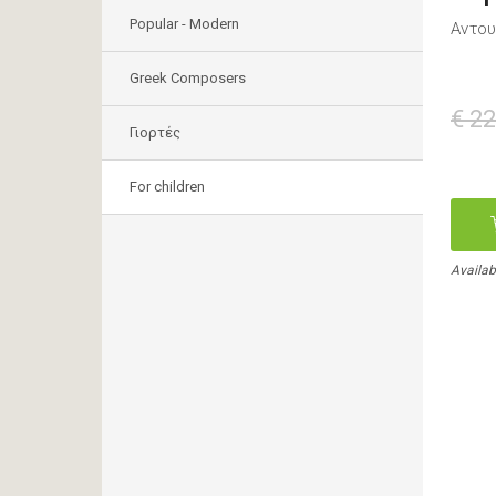
Popular - Modern
Αντου
Greek Composers
€ 22
Γιορτές
For children
Availabl