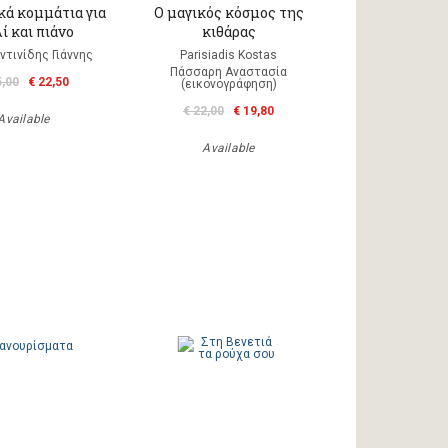
κά κομμάτια για
Ο μαγικός κόσμος της
λί και πιάνο
κιθάρας
τινίδης Γιάννης
Parisiadis Kostas
Πάσσαρη Αναστασία
5,00
€ 22,50
(εικονογράφηση)
€ 22,00
€ 19,80
Available
Available