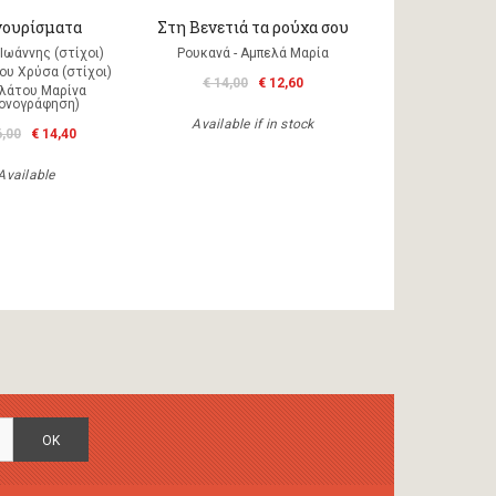
ουρίσματα
Στη Βενετιά τα ρούχα σου
Ιωάννης (στίχοι)
Ρουκανά - Αμπελά Μαρία
ου Χρύσα (στίχοι)
€ 14,00
€ 12,60
λάτου Μαρίνα
κονογράφηση)
Available if in stock
6,00
€ 14,40
Available
OK