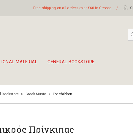
Free shipping on all orders over €60 in Greece
/
Si
TIONAL MATERIAL
GENERAL BOOKSTORE
embetika
 hand drum 45cm
l Bookstore
>
Greek Music
>
For children
μικρός Πρίγκιπας