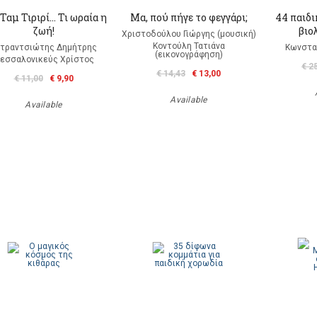
Ταμ Τιριρί… Τι ωραία η
Μα, πού πήγε το φεγγάρι;
44 παιδι
ζωή!
βιο
Χριστοδούλου Γιώργης (μουσική)
Κοντούλη Τατιάνα
τραντσιώτης Δημήτρης
Κωνσταν
(εικονογράφηση)
εσσαλονικεύς Χρίστος
€ 2
€ 14,43
€ 13,00
€ 11,00
€ 9,90
Available
Available