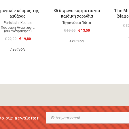
 μαγικός κόσμος της
35 δίφωνα κομμάτια για
The Mi
κιθάρας
παιδική χορωδία
Manos
Parisiadis Kostas
Τηγανούρια Γιώτα
€ 3
Πάσσαρη Αναστασία
€ 15,00
€ 13,50
(εικονογράφηση)
€ 22,00
€ 19,80
Available
Available
to our newsletter: