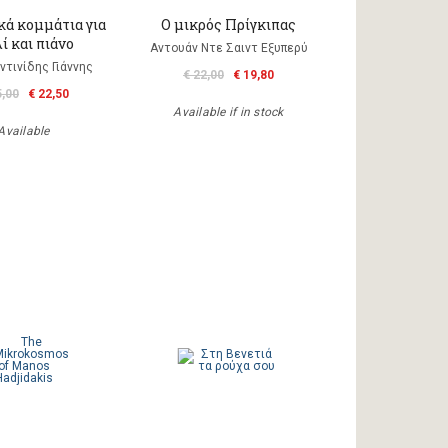
κά κομμάτια για
Ο μικρός Πρίγκιπας
λί και πιάνο
Αντουάν Ντε Σαιντ Εξυπερύ
τινίδης Γιάννης
€ 22,00
€ 19,80
5,00
€ 22,50
Available if in stock
Available