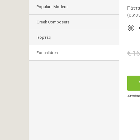
Popular - Modern
Πάττα
(εικο
Greek Composers
+
Γιορτές
€ 16
For children
Availab