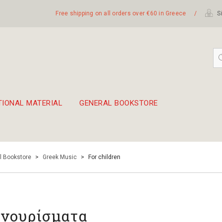
Free shipping on all orders over €60 in Greece
/
Si
TIONAL MATERIAL
GENERAL BOOKSTORE
embetika
 hand drum 45cm
l Bookstore
>
Greek Music
>
For children
νουρίσματα