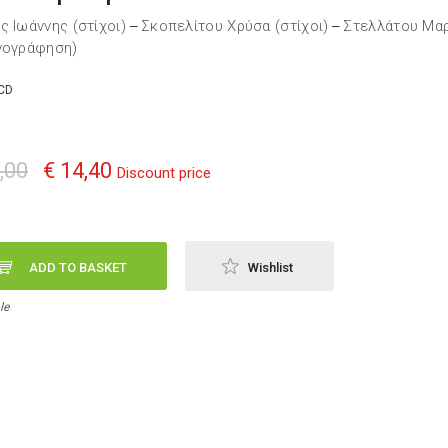
ς Ιωάννης (στίχοι)
Σκοπελίτου Χρύσα (στίχοι)
Στελλάτου Μαρ
—
—
νογράφηση)
CD
,00
€ 14,40
Discount price
ADD TO BASKET
Wishlist
le