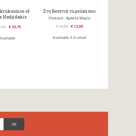
krokosmos of
Στη Βενετιά τα ρούχα σου
 Hadjidakis
Ρουκανά - Αμπελά Μαρία
€ 14,00
€ 12,60
7,50
€ 33,75
Available if in stock
Available
OK