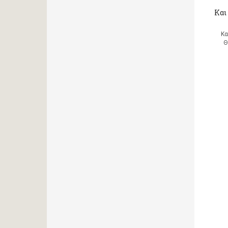
Και 
Κα
Θ