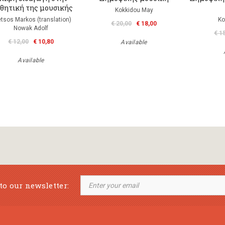
σθητική της μουσικής
Kokkidou May
tsos Markos (translation)
Ko
€ 20,00
€ 18,00
Nowak Adolf
€ 1
€ 12,00
€ 10,80
Available
Available
to our newsletter: