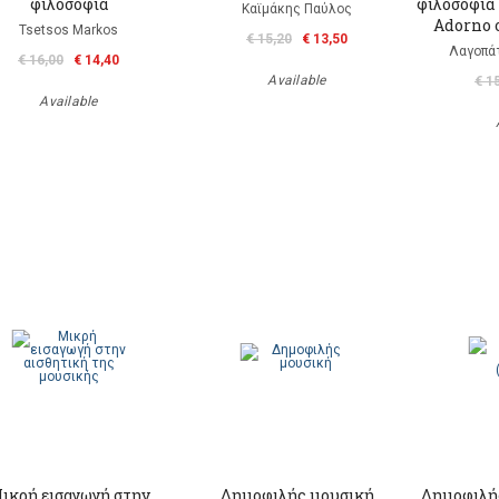
φιλοσοφία
φιλοσοφία
Καϊμάκης Παύλος
Αdorno 
Tsetsos Markos
€ 15,20
€ 13,50
Λαγοπάτ
€ 16,00
€ 14,40
Available
€ 1
Available
ικρή εισαγωγή στην
Δημοφιλής μουσική
Δημοφιλή