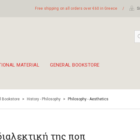
Free shipping on all orders over €60 in Greece
/
Si
TIONAL MATERIAL
GENERAL BOOKSTORE
embetika
 hand drum 45cm
l Bookstore
>
History - Philosophy
>
Philosophy - Aesthetics
διαλεκτική της ποπ