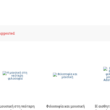
uggested
μουσική στη νεότερη
Φιλοσοφία και μουσική
Η αισθητ