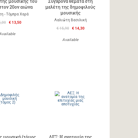
 της μουσικής του
Σύγχρονα θέματα στη
στον 20ον αιώνα
μελέτη της δημοφιλούς
μουσικής
η - Τόμπρα Χαρά
Λαλιώτη Βασιλική
5,00
€ 13,50
€ 15,90
€ 14,30
Available
Available
ς μουσική (τόμος
ΛΕΞ: Η ανατομία της