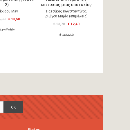
2)
επιτυχίας μιας αποτυχίας
kkidou May
Πατσίκας Κωνσταντίνος
Ζιώγου Μαρία (επιμέλεια)
5,00
€ 13,50
€ 13,78
€ 12,40
Available
Available
OK
Find us